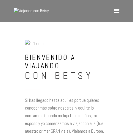
VIAJANDO CON BETSY
Viajando con Betsy
Inicio
BIENVENIDO A
Blog
VIAJANDO
Europa
CON BETSY
América
Asia
Quienes Somos
Si has llegado hasta aquí, es porque quieres
Contacto
conocer más sobre nosotros, y aquí te lo
contamos. Cuando mi hija tenía 5 años, mi
esposo y yo comenzamos a viajar con ella (fue
nuestro primer GRAN viaje). Viajamos a Europa,