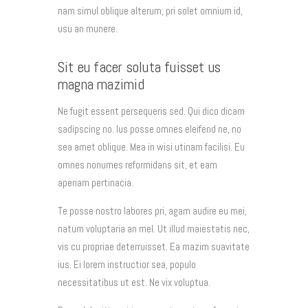
nam simul oblique alterum, pri solet omnium id,
usu an munere.
Sit eu facer soluta fuisset us
magna mazimid
Ne fugit essent persequeris sed. Qui dico dicam
sadipscing no. Ius posse omnes eleifend ne, no
sea amet oblique. Mea in wisi utinam facilisi. Eu
omnes nonumes reformidans sit, et eam
aperiam pertinacia.
Te posse nostro labores pri, agam audire eu mei,
natum voluptaria an mel. Ut illud maiestatis nec,
vis cu propriae deterruisset. Ea mazim suavitate
ius. Ei lorem instructior sea, populo
necessitatibus ut est. Ne vix voluptua.