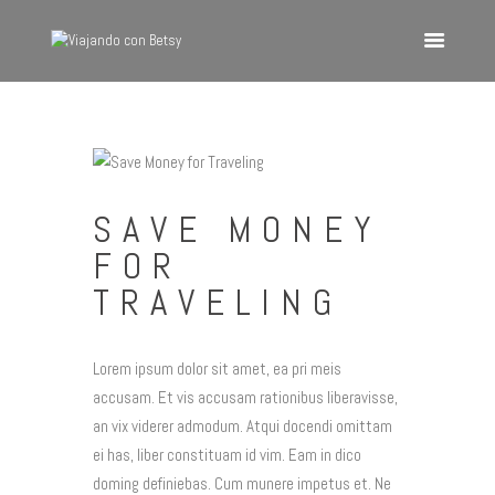
VIAJANDO CON BETSY
Viajando con Betsy
Inicio
Blog
SAVE MONEY
Europa
FOR
América
TRAVELING
Asia
Quienes Somos
Lorem ipsum dolor sit amet, ea pri meis
Contacto
accusam. Et vis accusam rationibus liberavisse,
an vix viderer admodum. Atqui docendi omittam
ei has, liber constituam id vim. Eam in dico
doming definiebas. Cum munere impetus et. Ne