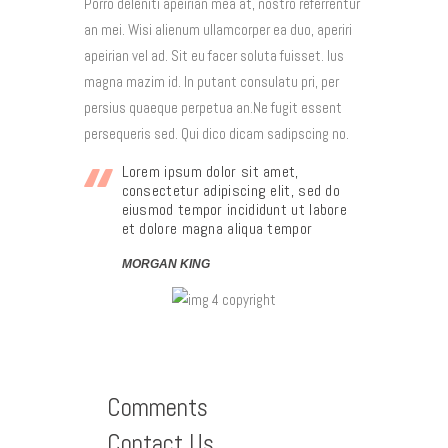
Porro deleniti apeirian mea at, nostro referrentur
an mei. Wisi alienum ullamcorper ea duo, aperiri
apeirian vel ad. Sit eu facer soluta fuisset. Ius
magna mazim id. In putant consulatu pri, per
persius quaeque perpetua an.Ne fugit essent
persequeris sed. Qui dico dicam sadipscing no.
Lorem ipsum dolor sit amet,
consectetur adipiscing elit, sed do
eiusmod tempor incididunt ut labore
et dolore magna aliqua tempor
MORGAN KING
Comments
Contact Us