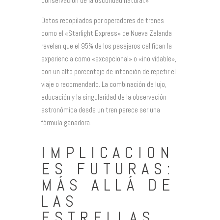
conservación de la oscuridad natural.»
Datos recopilados por operadores de trenes
como el «Starlight Express» de Nueva Zelanda
revelan que el 95% de los pasajeros califican la
experiencia como «excepcional» o «inolvidable»,
con un alto porcentaje de intención de repetir el
viaje o recomendarlo. La combinación de lujo,
educación y la singularidad de la observación
astronómica desde un tren parece ser una
fórmula ganadora.
IMPLICACION
ES FUTURAS:
MÁS ALLÁ DE
LAS
ESTRELLAS