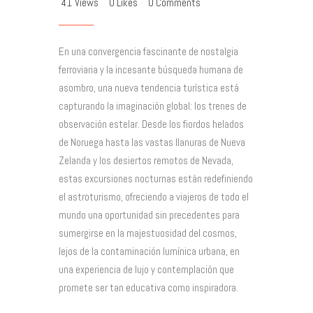
41
Views
0
Likes
0
Comments
En una convergencia fascinante de nostalgia
ferroviaria y la incesante búsqueda humana de
asombro, una nueva tendencia turística está
capturando la imaginación global: los trenes de
observación estelar. Desde los fiordos helados
de Noruega hasta las vastas llanuras de Nueva
Zelanda y los desiertos remotos de Nevada,
estas excursiones nocturnas están redefiniendo
el astroturismo, ofreciendo a viajeros de todo el
mundo una oportunidad sin precedentes para
sumergirse en la majestuosidad del cosmos,
lejos de la contaminación lumínica urbana, en
una experiencia de lujo y contemplación que
promete ser tan educativa como inspiradora.