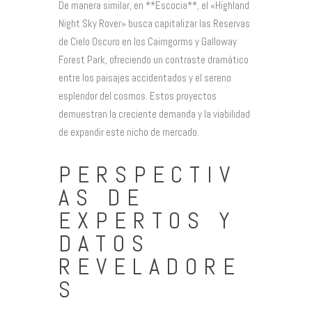
De manera similar, en **Escocia**, el «Highland
Night Sky Rover» busca capitalizar las Reservas
de Cielo Oscuro en los Cairngorms y Galloway
Forest Park, ofreciendo un contraste dramático
entre los paisajes accidentados y el sereno
esplendor del cosmos. Estos proyectos
demuestran la creciente demanda y la viabilidad
de expandir este nicho de mercado.
PERSPECTIV
AS DE
EXPERTOS Y
DATOS
REVELADORE
S