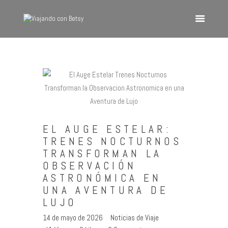
VIAJANDO CON BETSY
Viajando con Betsy
Inicio
Blog
Europa
EL AUGE ESTELAR:
América
TRENES NOCTURNOS
Asia
TRANSFORMAN LA
OBSERVACIÓN
Quienes Somos
ASTRONÓMICA EN
Contacto
UNA AVENTURA DE
LUJO
14 de mayo de 2026
Noticias de Viaje