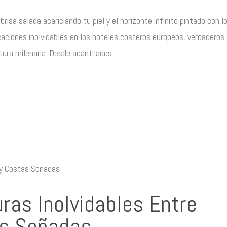
isa salada acariciando tu piel y el horizonte infinito pintado con l
aciones inolvidables en los hoteles costeros europeos, verdaderos
ultura milenaria. Desde acantilados…
ras Inolvidables Entre
as Soñadas