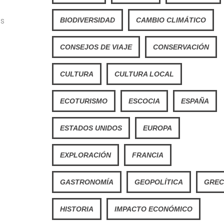
os
BIODIVERSIDAD
CAMBIO CLIMÁTICO
CONSEJOS DE VIAJE
CONSERVACIÓN
CULTURA
CULTURA LOCAL
ECOTURISMO
ESCOCIA
ESPAÑA
ESTADOS UNIDOS
EUROPA
EXPLORACIÓN
FRANCIA
GASTRONOMÍA
GEOPOLÍTICA
GREC
HISTORIA
IMPACTO ECONÓMICO