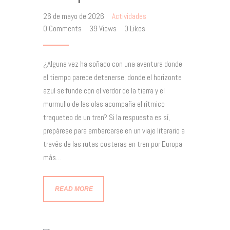
26 de mayo de 2026
Actividades
0
Comments
39
Views
0
Likes
¿Alguna vez ha soñado con una aventura donde
el tiempo parece detenerse, donde el horizonte
azul se funde con el verdor de la tierra y el
murmullo de las olas acompaña el rítmico
traqueteo de un tren? Si la respuesta es sí,
prepárese para embarcarse en un viaje literario a
través de las rutas costeras en tren por Europa
más…
READ MORE