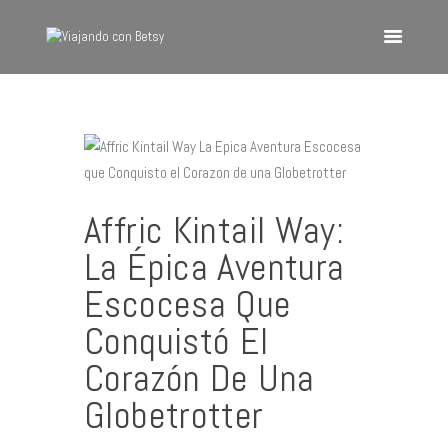
VIAJANDO CON BETSY
Viajando con Betsy
Inicio
Blog
Affric Kintail Way:
Europa
La Épica Aventura
América
Escocesa Que
Asia
Quienes Somos
Conquistó El
Contacto
Corazón De Una
Globetrotter