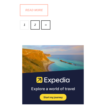
READ MORE
>
1
2