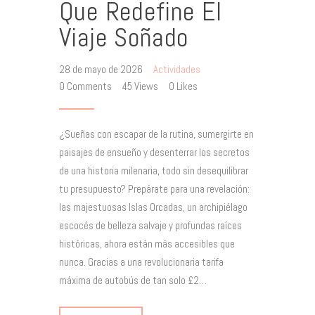
Que Redefine El
Viaje Soñado
28 de mayo de 2026
Actividades
0
Comments
45
Views
0
Likes
¿Sueñas con escapar de la rutina, sumergirte en
paisajes de ensueño y desenterrar los secretos
de una historia milenaria, todo sin desequilibrar
tu presupuesto? Prepárate para una revelación:
las majestuosas Islas Orcadas, un archipiélago
escocés de belleza salvaje y profundas raíces
históricas, ahora están más accesibles que
nunca. Gracias a una revolucionaria tarifa
máxima de autobús de tan solo £2…