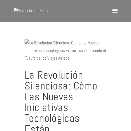
VIAJANDO CON BETSY
Viajando con Betsy
Inicio
Blog
Europa
La Revolución
América
Silenciosa: Cómo
Asia
Las Nuevas
Quienes Somos
Iniciativas
Contacto
Tecnológicas
Están