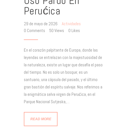
Oso Pardo En
Perućica
29 de mayo de 2026
Actividades
0
Comments
50
Views
0
Likes
En el corazón palpitante de Europa, donde las
leyendas se entrelazan con la majestuosidad de
la naturaleza, existe un lugar que desafía el paso
del tiempo. No es solo un bosque; es un
santuario, una cápsula del pasado, y el último
gran bastión del espíritu salvaje. Nos referimos a
la enigmática selva virgen de Perućica, en el
Parque Nacional Sutjeska,…
READ MORE