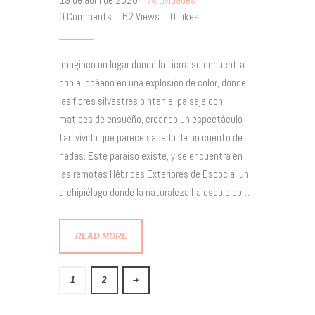
0
Comments
62
Views
0
Likes
Imaginen un lugar donde la tierra se encuentra
con el océano en una explosión de color, donde
las flores silvestres pintan el paisaje con
matices de ensueño, creando un espectáculo
tan vívido que parece sacado de un cuento de
hadas. Este paraíso existe, y se encuentra en
las remotas Hébridas Exteriores de Escocia, un
archipiélago donde la naturaleza ha esculpido…
READ MORE
>
1
2