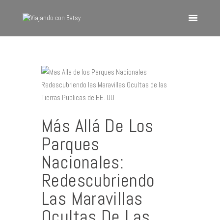
VIAJANDO CON BETSY
Viajando con Betsy
Inicio
Blog
Europa
Más Allá De Los
América
Parques
Asia
Nacionales:
Quienes Somos
Redescubriendo
Contacto
Las Maravillas
Ocultas De Las