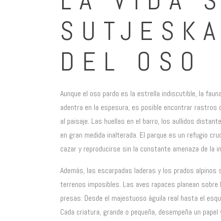
LA VIDA 
SUTJESKA
DEL OSO
Aunque el oso pardo es la estrella indiscutible, la fau
adentra en la espesura, es posible encontrar rastros 
al paisaje. Las huellas en el barro, los aullidos distan
en gran medida inalterada. El parque es un refugio cru
cazar y reproducirse sin la constante amenaza de la i
Además, las escarpadas laderas y los prados alpinos s
terrenos imposibles. Las aves rapaces planean sobre l
presas. Desde el majestuoso águila real hasta el esqui
Cada criatura, grande o pequeña, desempeña un papel vi