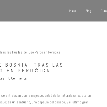
Inicio
Inicio
Blog
Euro
Blog
VIAJANDO CON BETSY
Viajando con Betsy
Europa
América
Asia
E BOSNIA: TRAS LAS
O EN PERUĆICA
Quienes Somos
kes
0
Comments
Contacto
 se entrelazan con la majestuosidad de la naturaleza, existe un
sque; es un santuario, una cápsula del pasado, y el último gran