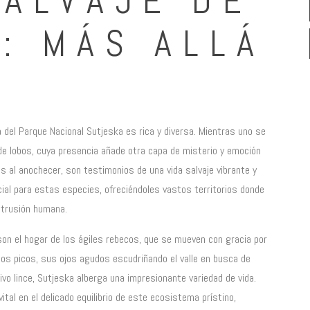
SALVAJE DE
: MÁS ALLÁ
na del Parque Nacional Sutjeska es rica y diversa. Mientras uno se
de lobos, cuya presencia añade otra capa de misterio y emoción
tes al anochecer, son testimonios de una vida salvaje vibrante y
cial para estas especies, ofreciéndoles vastos territorios donde
ntrusión humana.
on el hogar de los ágiles rebecos, que se mueven con gracia por
os picos, sus ojos agudos escudriñando el valle en busca de
vo lince, Sutjeska alberga una impresionante variedad de vida.
tal en el delicado equilibrio de este ecosistema prístino,