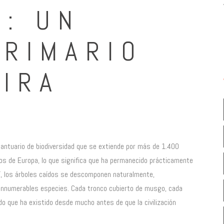
: UN
PRIMARIO
IRA
 santuario de biodiversidad que se extiende por más de 1.400
os de Europa, lo que significa que ha permanecido prácticamente
uí, los árboles caídos se descomponen naturalmente,
a innumerables especies. Cada tronco cubierto de musgo, cada
ido que ha existido desde mucho antes de que la civilización