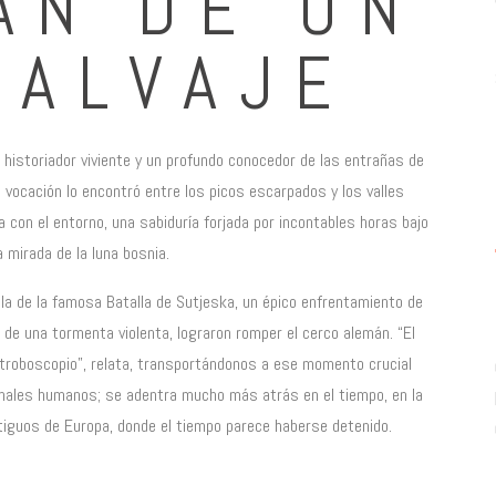
ÁN DE UN
SALVAJE
n historiador viviente y un profundo conocedor de las entrañas de
 vocación lo encontró entre los picos escarpados y los valles
a con el entorno, una sabiduría forjada por incontables horas bajo
 mirada de la luna bosnia.
bla de la famosa Batalla de Sutjeska, un épico enfrentamiento de
de una tormenta violenta, lograron romper el cerco alemán. “El
troboscopio”, relata, transportándonos a ese momento crucial
s anales humanos; se adentra mucho más atrás en el tiempo, en la
iguos de Europa, donde el tiempo parece haberse detenido.