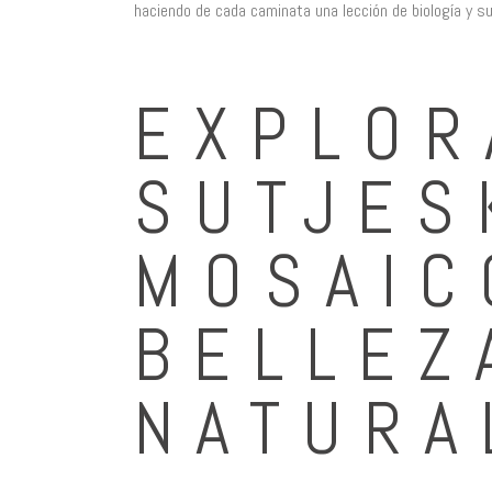
haciendo de cada caminata una lección de biología y su
EXPLOR
SUTJES
MOSAIC
BELLEZ
NATURA