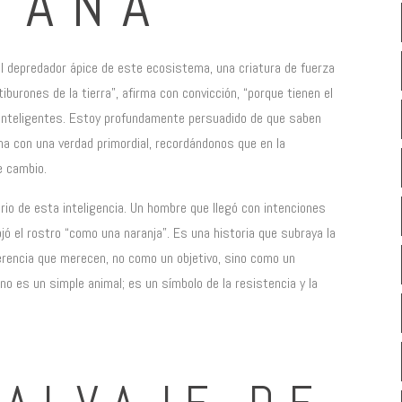
TAÑA
el depredador ápice de este ecosistema, una criatura de fuerza
burones de la tierra”, afirma con convicción, “porque tienen el
 inteligentes. Estoy profundamente persuadido de que saben
a con una verdad primordial, recordándonos que en la
e cambio.
rio de esta inteligencia. Un hombre que llegó con intenciones
ojó el rostro “como una naranja”. Es una historia que subraya la
erencia que merecen, no como un objetivo, sino como un
no es un simple animal; es un símbolo de la resistencia y la