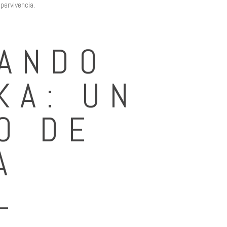
pervivencia.
ANDO
KA: UN
O DE
A
L