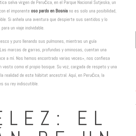
tica selva virgen de Perućica, en el Parque Nacional Sutjeska, un
 con el imponente
oso pardo en Bosnia
no es solo una posibilidad,
ble. Si anhela una aventura que despierte sus sentidos y lo
ara un viaje inolvidable.
fresco y puro llenando sus pulmones, mientras un guía
Las marcas de garras, profundas y ominosas, cuentan una
noce a mí. Nos hemos encontrado varias veces», nos confiesa
n vasto como el propio bosque. Su voz, cargada de respeto y una
realidad de este hábitat ancestral. Aquí, en Perućica, la
s su rey indiscutible.
ELEZ: EL