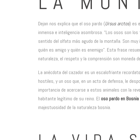
LA MON
Dejan nos explica que el oso pardo (
Ursus arctos
) es 
inmensa e inteligencia asombrosa. “Los osos son los ti
sentido del olfato más agudo de la montaña. Son muy
quién es amigo y quién es enemigo”. Esta frase resuen
naturaleza, el respeto y la comprensión son moneda d
La anécdota del cazador es un escalofriante recordato
hostiles, y un oso que, en un acto de defensa, le desp
importancia de acercarse a estos animales con la rev
habitante legítimo de su reino. El
oso pardo en Bosnia
majestuosidad de la naturaleza bosnia.