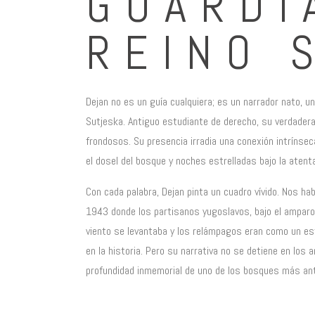
GUARDI
REINO 
Dejan no es un guía cualquiera; es un narrador nato, u
Sutjeska. Antiguo estudiante de derecho, su verdadera
frondosos. Su presencia irradia una conexión intrínsec
el dosel del bosque y noches estrelladas bajo la atenta
Con cada palabra, Dejan pinta un cuadro vívido. Nos ha
1943 donde los partisanos yugoslavos, bajo el amparo 
viento se levantaba y los relámpagos eran como un es
en la historia. Pero su narrativa no se detiene en lo
profundidad inmemorial de uno de los bosques más ant