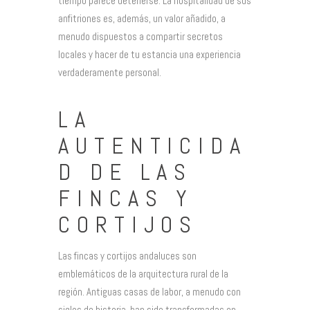
tiempo parece detenerse. La hospitalidad de sus
anfitriones es, además, un valor añadido, a
menudo dispuestos a compartir secretos
locales y hacer de tu estancia una experiencia
verdaderamente personal.
LA
AUTENTICIDA
D DE LAS
FINCAS Y
CORTIJOS
Las fincas y cortijos andaluces son
emblemáticos de la arquitectura rural de la
región. Antiguas casas de labor, a menudo con
siglos de historia, han sido transformadas en