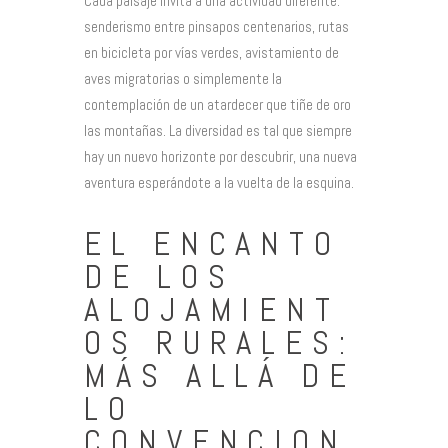
Cada paisaje invita a una actividad diferente:
senderismo entre pinsapos centenarios, rutas
en bicicleta por vías verdes, avistamiento de
aves migratorias o simplemente la
contemplación de un atardecer que tiñe de oro
las montañas. La diversidad es tal que siempre
hay un nuevo horizonte por descubrir, una nueva
aventura esperándote a la vuelta de la esquina.
EL ENCANTO
DE LOS
ALOJAMIENT
OS RURALES:
MÁS ALLÁ DE
LO
CONVENCION