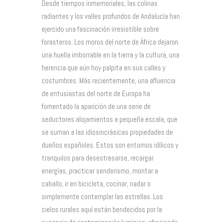
Desde tiempos inmemoriales, las colinas
radiantes y los valles profundos de Andalucía han
ejercido una fascinación irresistible sobre
forasteros. Los moros del norte de África dejaron
una huella imborrable en la tierra y la cultura, una
herencia que aún hoy palpita en sus calles y
costumbres. Más recientemente, una afluencia
de entusiastas del norte de Europa ha
fomentado la aparición de una serie de
seductores alojamientos a pequeña escala, que
se suman a las idiosincrásicas propiedades de
dueños españoles. Estos son entornos idílicos y
tranquilos para desestresarse, recargar
energías, practicar senderismo, montar a
caballo, ir en bicicleta, cocinar, nadar o
simplemente contemplar las estrellas. Los
cielos rurales aquí están bendecidos por la