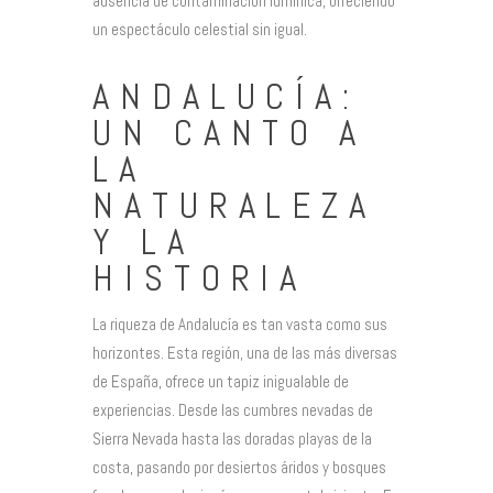
ausencia de contaminación lumínica, ofreciendo
un espectáculo celestial sin igual.
ANDALUCÍA:
UN CANTO A
LA
NATURALEZA
Y LA
HISTORIA
La riqueza de Andalucía es tan vasta como sus
horizontes. Esta región, una de las más diversas
de España, ofrece un tapiz inigualable de
experiencias. Desde las cumbres nevadas de
Sierra Nevada hasta las doradas playas de la
costa, pasando por desiertos áridos y bosques