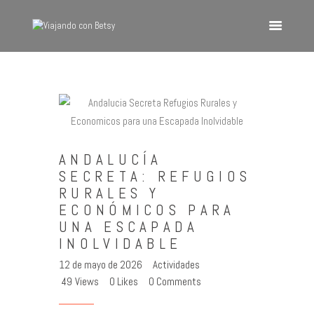
VIAJANDO CON BETSY
Viajando con Betsy
Inicio
Blog
ANDALUCÍA
Europa
SECRETA: REFUGIOS
América
RURALES Y
Asia
ECONÓMICOS PARA
UNA ESCAPADA
Quienes Somos
INOLVIDABLE
Contacto
12 de mayo de 2026
Actividades
49
Views
0
Likes
0
Comments