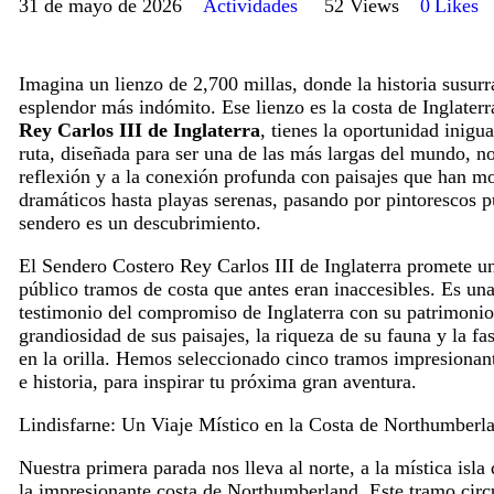
31 de mayo de 2026
Actividades
52
Views
0
Likes
Imagina un lienzo de 2,700 millas, donde la historia susurr
esplendor más indómito. Ese lienzo es la costa de Inglaterr
Rey Carlos III de Inglaterra
, tienes la oportunidad inigu
ruta, diseñada para ser una de las más largas del mundo, no
reflexión y a la conexión profunda con paisajes que han m
dramáticos hasta playas serenas, pasando por pintorescos p
sendero es un descubrimiento.
El Sendero Costero Rey Carlos III de Inglaterra promete un
público tramos de costa que antes eran inaccesibles. Es un
testimonio del compromiso de Inglaterra con su patrimonio n
grandiosidad de sus paisajes, la riqueza de su fauna y la f
en la orilla. Hemos seleccionado cinco tramos impresionant
e historia, para inspirar tu próxima gran aventura.
Lindisfarne: Un Viaje Místico en la Costa de Northumberl
Nuestra primera parada nos lleva al norte, a la mística is
la impresionante costa de Northumberland. Este tramo circ