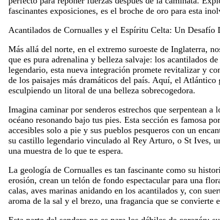
perfecto para reponer fuerzas después de la caminata. Explo
fascinantes exposiciones, es el broche de oro para esta ino
Acantilados de Cornualles y el Espíritu Celta: Un Desafío
Más allá del norte, en el extremo suroeste de Inglaterra, n
que es pura adrenalina y belleza salvaje: los acantilados d
legendario, esta nueva integración promete revitalizar y co
de los paisajes más dramáticos del país. Aquí, el Atlántico
esculpiendo un litoral de una belleza sobrecogedora.
Imagina caminar por senderos estrechos que serpentean a lo
océano resonando bajo tus pies. Esta sección es famosa por
accesibles solo a pie y sus pueblos pesqueros con un enca
su castillo legendario vinculado al Rey Arturo, o St Ives, u
una muestra de lo que te espera.
La geología de Cornualles es tan fascinante como su histori
erosión, crean un telón de fondo espectacular para una flor
calas, aves marinas anidando en los acantilados y, con suert
aroma de la sal y el brezo, una fragancia que se convierte 
Esta parte del sendero no es para los débiles de corazón; s