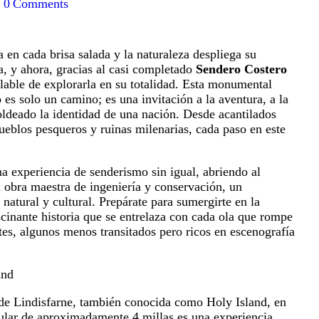
0
Comments
a en cada brisa salada y la naturaleza despliega su
a, y ahora, gracias al casi completado
Sendero Costero
alable de explorarla en su totalidad. Esta monumental
 es solo un camino; es una invitación a la aventura, a la
oldeado la identidad de una nación. Desde acantilados
ueblos pesqueros y ruinas milenarias, cada paso en este
a experiencia de senderismo sin igual, abriendo al
a obra maestra de ingeniería y conservación, un
atural y cultural. Prepárate para sumergirte en la
ascinante historia que se entrelaza con cada ola que rompe
es, algunos menos transitados pero ricos en escenografía
and
la de Lindisfarne, también conocida como Holy Island, en
ular de aproximadamente 4 millas es una experiencia