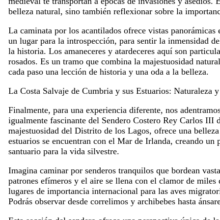
medieval te transportan a épocas de invasiones y asedios. E
belleza natural, sino también reflexionar sobre la importanci
La caminata por los acantilados ofrece vistas panorámicas e
un lugar para la introspección, para sentir la inmensidad del
la historia. Los amaneceres y atardeceres aquí son particu
rosados. Es un tramo que combina la majestuosidad natura
cada paso una lección de historia y una oda a la belleza.
La Costa Salvaje de Cumbria y sus Estuarios: Naturaleza y
Finalmente, para una experiencia diferente, nos adentram
igualmente fascinante del Sendero Costero Rey Carlos III d
majestuosidad del Distrito de los Lagos, ofrece una belleza
estuarios se encuentran con el Mar de Irlanda, creando un 
santuario para la vida silvestre.
Imagina caminar por senderos tranquilos que bordean vasta
patrones efímeros y el aire se llena con el clamor de mil
lugares de importancia internacional para las aves migrator
Podrás observar desde correlimos y archibebes hasta ánsare