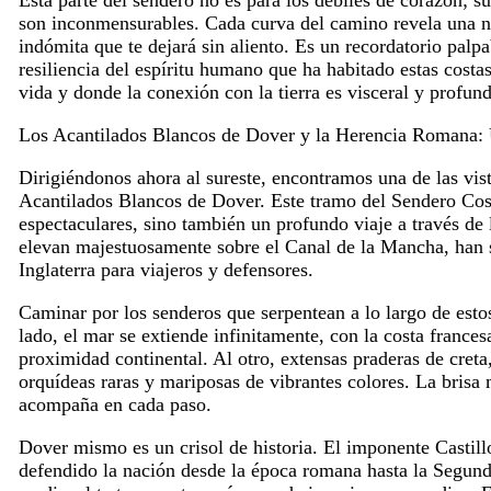
son inconmensurables. Cada curva del camino revela una n
indómita que te dejará sin aliento. Es un recordatorio palpa
resiliencia del espíritu humano que ha habitado estas costa
vida y donde la conexión con la tierra es visceral y profund
Los Acantilados Blancos de Dover y la Herencia Romana: 
Dirigiéndonos ahora al sureste, encontramos una de las vis
Acantilados Blancos de Dover. Este tramo del Sendero Coste
espectaculares, sino también un profundo viaje a través de l
elevan majestuosamente sobre el Canal de la Mancha, han si
Inglaterra para viajeros y defensores.
Caminar por los senderos que serpentean a lo largo de esto
lado, el mar se extiende infinitamente, con la costa francesa
proximidad continental. Al otro, extensas praderas de creta
orquídeas raras y mariposas de vibrantes colores. La brisa m
acompaña en cada paso.
Dover mismo es un crisol de historia. El imponente Castill
defendido la nación desde la época romana hasta la Segund