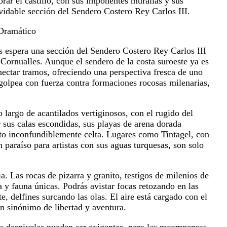
rar el castillo, con sus imponentes murallas y sus
lvidable sección del Sendero Costero Rey Carlos III.
 Dramático
os espera una sección del Sendero Costero Rey Carlos III
e Cornualles. Aunque el sendero de la costa suroeste ya es
nectar tramos, ofreciendo una perspectiva fresca de uno
 golpea con fuerza contra formaciones rocosas milenarias,
 largo de acantilados vertiginosos, con el rugido del
 sus calas escondidas, sus playas de arena dorada
nto inconfundiblemente celta. Lugares como Tintagel, con
n paraíso para artistas con sus aguas turquesas, son solo
a. Las rocas de pizarra y granito, testigos de milenios de
a y fauna únicas. Podrás avistar focas retozando en las
e, delfines surcando las olas. El aire está cargado con el
en sinónimo de libertad y aventura.
us desniveles pueden ser exigentes, pero las recompensas