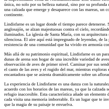
única, no solo por su belleza natural, sino por su profunda 
una calzada que emerge y desaparece con las mareas, un cor
continente.
Lindisfarne es un lugar donde el tiempo parece detenerse. Su
anglosajón, se alzan majestuosas contra el cielo, recordán
iluminados. La iglesia de Santa María, con su arquitectura
silenciosa. El aire aquí está impregnado de leyendas, de la
resistencia de una comunidad que ha vivido en armonía con
Más allá de su patrimonio espiritual, Lindisfarne es un para
dunas de arena son hogar de una increíble variedad de aves
observación de aves de primer nivel. Caminar por sus send
el canto de las aves y el rugido del mar, mientras exploras 
encantadora que se asienta dramáticamente sobre un aflora
La experiencia de Lindisfarne es una danza con la naturaleza
acuerdo con los horarios de las mareas, ya que la calzada s
refugio inaccesible. Esta característica añade un elemento 
cada visita una memoria imborrable. Es un lugar que te invi
que la magia de su paisaje te envuelva.