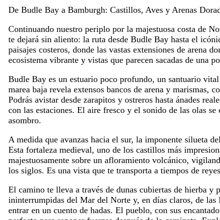
De Budle Bay a Bamburgh: Castillos, Aves y Arenas Dora
Continuando nuestro periplo por la majestuosa costa de No
te dejará sin aliento: la ruta desde Budle Bay hasta el icó
paisajes costeros, donde las vastas extensiones de arena d
ecosistema vibrante y vistas que parecen sacadas de una po
Budle Bay es un estuario poco profundo, un santuario vital 
marea baja revela extensos bancos de arena y marismas, con
Podrás avistar desde zarapitos y ostreros hasta ánades rea
con las estaciones. El aire fresco y el sonido de las olas s
asombro.
A medida que avanzas hacia el sur, la imponente silueta d
Esta fortaleza medieval, uno de los castillos más impresion
majestuosamente sobre un afloramiento volcánico, vigilando
los siglos. Es una vista que te transporta a tiempos de reyes
El camino te lleva a través de dunas cubiertas de hierba y 
ininterrumpidas del Mar del Norte y, en días claros, de las
entrar en un cuento de hadas. El pueblo, con sus encantador