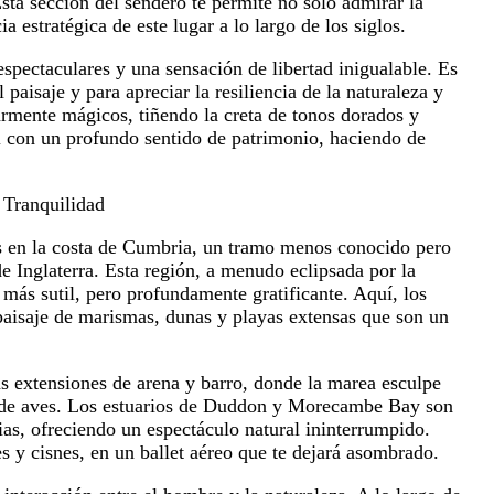
sta sección del sendero te permite no solo admirar la
a estratégica de este lugar a lo largo de los siglos.
spectaculares y una sensación de libertad inigualable. Es
 paisaje y para apreciar la resiliencia de la naturaleza y
larmente mágicos, tiñendo la creta de tonos dorados y
l con un profundo sentido de patrimonio, haciendo de
 Tranquilidad
os en la costa de Cumbria, un tramo menos conocido pero
e Inglaterra. Esta región, a menudo eclipsada por la
 más sutil, pero profundamente gratificante. Aquí, los
paisaje de marismas, dunas y playas extensas que son un
s extensiones de arena y barro, donde la marea esculpe
es de aves. Los estuarios de Duddon y Morecambe Bay son
ias, ofreciendo un espectáculo natural ininterrumpido.
s y cisnes, en un ballet aéreo que te dejará asombrado.