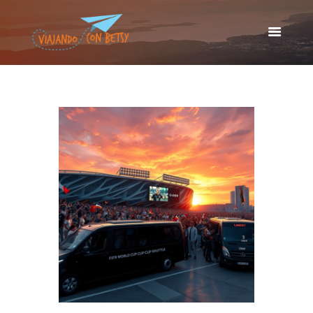
VIAJANDO CON BETSY
Viajando con Betsy
Inicio
Blog
Europa
América
Asia
Quienes Somos
Contacto