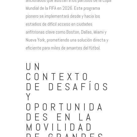
aficionados que asistan a los partidos de la Copa
Mundial de la FIFA en 2026. Este programa
pionero se implementará desde y hacia los
estadios de difícil acceso en ciudades
anfitrionas clave como Boston, Dallas, Miami y
Nueva York, prometiendo una solución directa y
eficiente para miles de amantes del fútbol.
UN
CONTEXTO
DE DESAFÍOS
Y
OPORTUNIDA
DES EN LA
MOVILIDAD