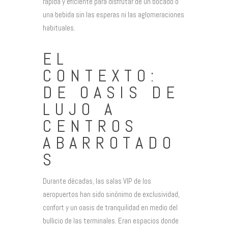
rápida y eficiente para disfrutar de un bocado o
una bebida sin las esperas ni las aglomeraciones
habituales.
EL
CONTEXTO:
DE OASIS DE
LUJO A
CENTROS
ABARROTADO
S
Durante décadas, las salas VIP de los
aeropuertos han sido sinónimo de exclusividad,
confort y un oasis de tranquilidad en medio del
bullicio de las terminales. Eran espacios donde