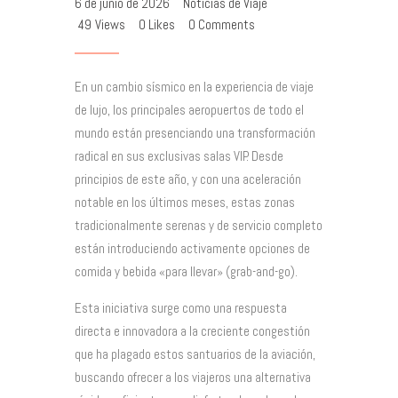
6 de junio de 2026
Noticias de Viaje
49
Views
0
Likes
0
Comments
En un cambio sísmico en la experiencia de viaje
de lujo, los principales aeropuertos de todo el
mundo están presenciando una transformación
radical en sus exclusivas salas VIP. Desde
principios de este año, y con una aceleración
notable en los últimos meses, estas zonas
tradicionalmente serenas y de servicio completo
están introduciendo activamente opciones de
comida y bebida «para llevar» (grab-and-go).
Esta iniciativa surge como una respuesta
directa e innovadora a la creciente congestión
que ha plagado estos santuarios de la aviación,
buscando ofrecer a los viajeros una alternativa