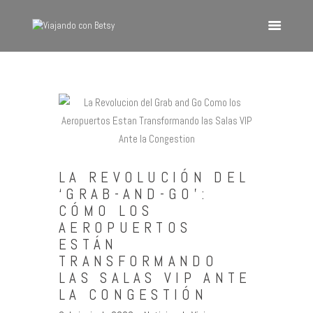
VIAJANDO CON BETSY
Viajando con Betsy
Inicio
Blog
Europa
LA REVOLUCIÓN DEL
América
‘GRAB-AND-GO’:
Asia
CÓMO LOS
AEROPUERTOS
Quienes Somos
ESTÁN
Contacto
TRANSFORMANDO
LAS SALAS VIP ANTE
LA CONGESTIÓN