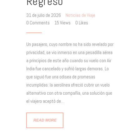
Regreso
31 de julio de 2026
Noticias de Viaje
0
Comments
15
Views
0
Likes
Un pasajero, cuyo nombre no ha sido revelado por
privacidad, se vio inmerso en una pesadilla aérea
a principios de este año cuando su vuelo con Air
India fue cancelado y sufrió largas demoras. Lo
que siguió fue una odisea de promesas
incumplidas: la aerolínea ofreció cubrir un vuelo
alternativo con otra compañía, una solución que
el viajero aceptó de…
READ MORE