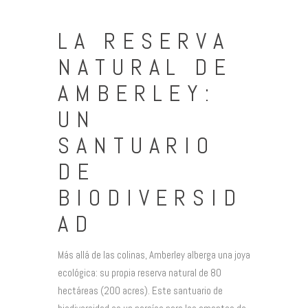
LA RESERVA
NATURAL DE
AMBERLEY:
UN
SANTUARIO
DE
BIODIVERSID
AD
Más allá de las colinas, Amberley alberga una joya
ecológica: su propia reserva natural de 80
hectáreas (200 acres). Este santuario de