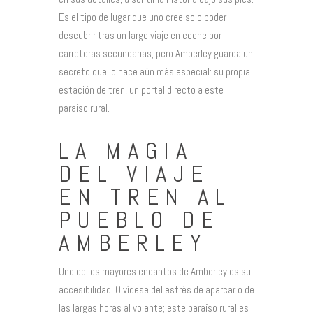
Es el tipo de lugar que uno cree solo poder
descubrir tras un largo viaje en coche por
carreteras secundarias, pero Amberley guarda un
secreto que lo hace aún más especial: su propia
estación de tren, un portal directo a este
paraíso rural.
LA MAGIA
DEL VIAJE
EN TREN AL
PUEBLO DE
AMBERLEY
Uno de los mayores encantos de Amberley es su
accesibilidad. Olvídese del estrés de aparcar o de
las largas horas al volante; este paraíso rural es