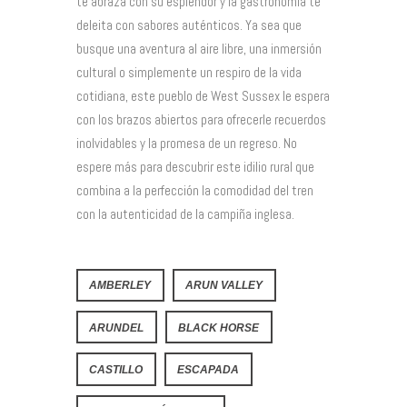
te abraza con su esplendor y la gastronomía te
deleita con sabores auténticos. Ya sea que
busque una aventura al aire libre, una inmersión
cultural o simplemente un respiro de la vida
cotidiana, este pueblo de West Sussex le espera
con los brazos abiertos para ofrecerle recuerdos
inolvidables y la promesa de un regreso. No
espere más para descubrir este idilio rural que
combina a la perfección la comodidad del tren
con la autenticidad de la campiña inglesa.
AMBERLEY
ARUN VALLEY
ARUNDEL
BLACK HORSE
CASTILLO
ESCAPADA