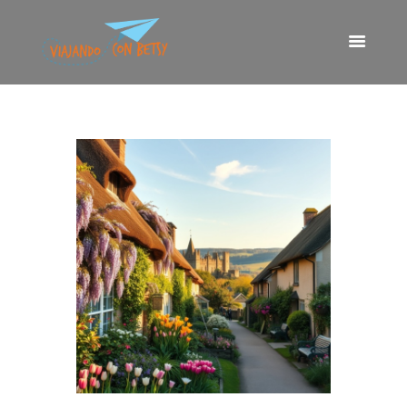
VIAJANDO CON BETSY
Viajando con Betsy
Inicio
Blog
Europa
América
Asia
Quienes Somos
Contacto