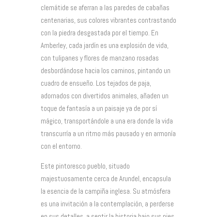
clemátide se aferran a las paredes de cabañas
centenarias, sus colores vibrantes contrastando
con la piedra desgastada por el tiempo. En
Amberley, cada jardín es una explosión de vida,
con tulipanes y flores de manzano rosadas
desbordándose hacia los caminos, pintando un
cuadro de ensueño. Los tejados de paja,
adornados con divertidos animales, añaden un
toque de fantasía a un paisaje ya de por sí
mágico, transportándole a una era donde la vida
transcurría a un ritmo más pausado y en armonía
con el entorno.
Este pintoresco pueblo, situado
majestuosamente cerca de Arundel, encapsula
la esencia de la campiña inglesa. Su atmósfera
es una invitación a la contemplación, a perderse
en sus detalles, a sentir la historia bajo sus pies.