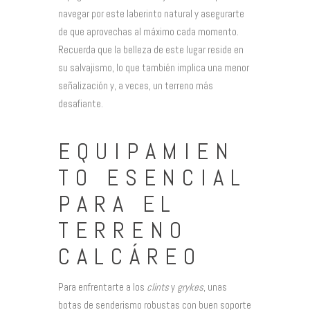
navegar por este laberinto natural y asegurarte
de que aprovechas al máximo cada momento.
Recuerda que la belleza de este lugar reside en
su salvajismo, lo que también implica una menor
señalización y, a veces, un terreno más
desafiante.
EQUIPAMIEN
TO ESENCIAL
PARA EL
TERRENO
CALCÁREO
Para enfrentarte a los
clints
y
grykes
, unas
botas de senderismo robustas con buen soporte