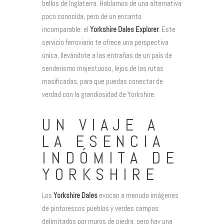
bellos de Inglaterra. Hablamos de una alternativa
poco conocida, pero de un encanto
incomparable: el
Yorkshire Dales Explorer
. Este
servicio ferroviario te ofrece una perspectiva
única, llevándote a las entrañas de un país de
senderismo majestuoso, lejos de las rutas
masificadas, para que puedas conectar de
verdad con la grandiosidad de Yorkshire.
UN VIAJE A
LA ESENCIA
INDÓMITA DE
YORKSHIRE
Los
Yorkshire Dales
evocan a menudo imágenes
de pintorescos pueblos y verdes campos
delimitados por muros de piedra, pero hay una