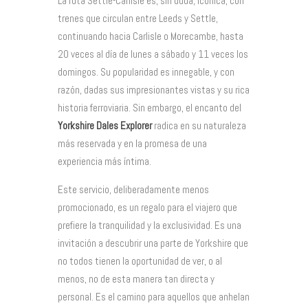
La ruta Settle-Carlisle es, sin duda, icónica, con
trenes que circulan entre Leeds y Settle,
continuando hacia Carlisle o Morecambe, hasta
20 veces al día de lunes a sábado y 11 veces los
domingos. Su popularidad es innegable, y con
razón, dadas sus impresionantes vistas y su rica
historia ferroviaria. Sin embargo, el encanto del
Yorkshire Dales Explorer
radica en su naturaleza
más reservada y en la promesa de una
experiencia más íntima.
Este servicio, deliberadamente menos
promocionado, es un regalo para el viajero que
prefiere la tranquilidad y la exclusividad. Es una
invitación a descubrir una parte de Yorkshire que
no todos tienen la oportunidad de ver, o al
menos, no de esta manera tan directa y
personal. Es el camino para aquellos que anhelan