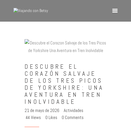
VIAJANDO CON BETSY
Viajando con Betsy
Inicio
Blog
DESCUBRE EL
Europa
CORAZÓN SALVAJE
América
DE LOS TRES PICOS
Asia
DE YORKSHIRE: UNA
AVENTURA EN TREN
Quienes Somos
INOLVIDABLE
Contacto
21 de mayo de 2026
Actividades
44
Views
0
Likes
0
Comments