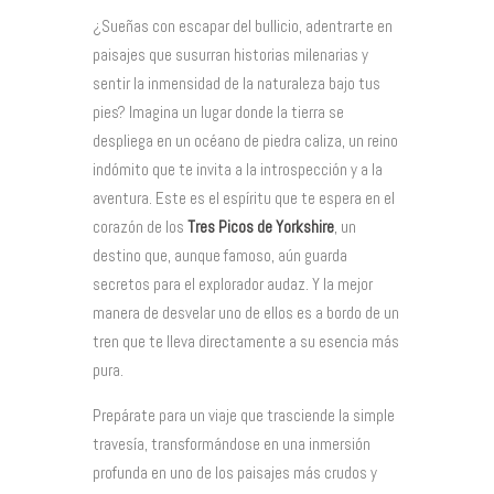
¿Sueñas con escapar del bullicio, adentrarte en
paisajes que susurran historias milenarias y
sentir la inmensidad de la naturaleza bajo tus
pies? Imagina un lugar donde la tierra se
despliega en un océano de piedra caliza, un reino
indómito que te invita a la introspección y a la
aventura. Este es el espíritu que te espera en el
corazón de los
Tres Picos de Yorkshire
, un
destino que, aunque famoso, aún guarda
secretos para el explorador audaz. Y la mejor
manera de desvelar uno de ellos es a bordo de un
tren que te lleva directamente a su esencia más
pura.
Prepárate para un viaje que trasciende la simple
travesía, transformándose en una inmersión
profunda en uno de los paisajes más crudos y