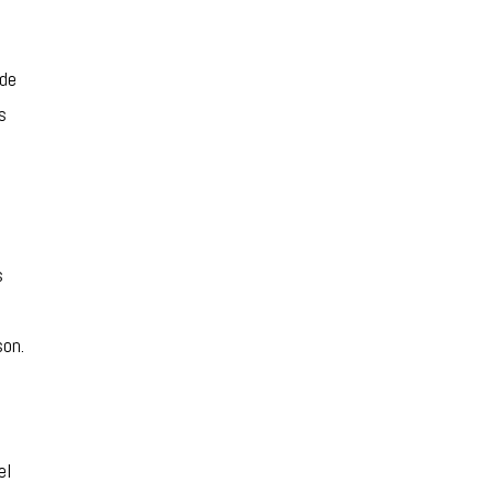
 de
s
s
son.
el