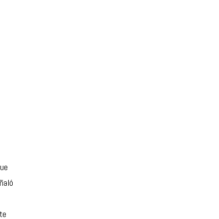
que
eñaló
te