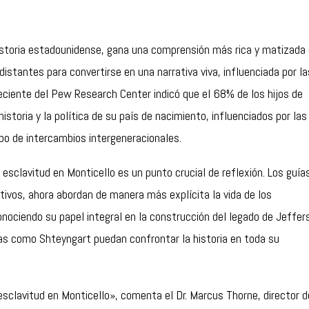
a historia estadounidense, gana una comprensión más rica y matizada
distantes para convertirse en una narrativa viva, influenciada por la
reciente del Pew Research Center indicó que el 68% de los hijos de
storia y la política de su país de nacimiento, influenciados por las
ipo de intercambios intergeneracionales.
la esclavitud en Monticello es un punto crucial de reflexión. Los guía
ivos, ahora abordan de manera más explícita la vida de los
nociendo su papel integral en la construcción del legado de Jeffer
uras como Shteyngart puedan confrontar la historia en toda su
esclavitud en Monticello», comenta el Dr. Marcus Thorne, director d