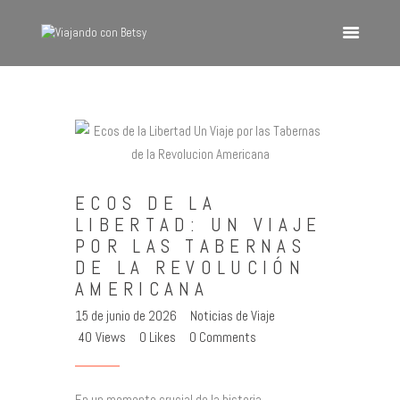
VIAJANDO CON BETSY
Viajando con Betsy
Inicio
Blog
ECOS DE LA
Europa
LIBERTAD: UN VIAJE
América
POR LAS TABERNAS
Asia
DE LA REVOLUCIÓN
AMERICANA
Quienes Somos
15 de junio de 2026
Noticias de Viaje
Contacto
40
Views
0
Likes
0
Comments
En un momento crucial de la historia