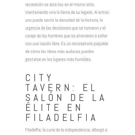
recreación se alza hoy en el mismo sitio,
manteniendo viva la llama de su legado. Al entrar,
uno puede sentir la densidad de la historia, la
urgencia de las decisiones que se tomaron y el
coraje de los hombres que se atrevieron a soñar
con una nación libre. Es un recordatorio palpable
de cómo las ideas más audaces pueden
gestarse en los lugares más humildes.
CITY
TAVERN: EL
SALÓN DE LA
ÉLITE EN
FILADELFIA
Filadelfia, la cuna de la independencia, albergó a