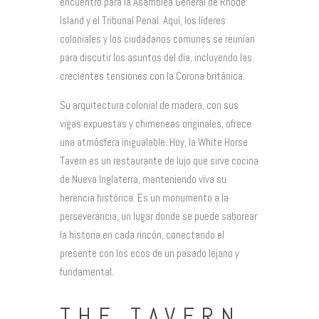
encuentro para la Asamblea General de Rhode
Island y el Tribunal Penal. Aquí, los líderes
coloniales y los ciudadanos comunes se reunían
para discutir los asuntos del día, incluyendo las
crecientes tensiones con la Corona británica.
Su arquitectura colonial de madera, con sus
vigas expuestas y chimeneas originales, ofrece
una atmósfera inigualable. Hoy, la White Horse
Tavern es un restaurante de lujo que sirve cocina
de Nueva Inglaterra, manteniendo viva su
herencia histórica. Es un monumento a la
perseverancia, un lugar donde se puede saborear
la historia en cada rincón, conectando el
presente con los ecos de un pasado lejano y
fundamental.
THE TAVERN