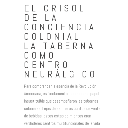
EL CRISOL
DE LA
CONCIENCIA
COLONIAL:
LA TABERNA
COMO
CENTRO
NEURÁLGICO
Para comprender la esencia de la Revolución
Americana, es fundamental reconocer el papel
insustituible que desempeñaron las tabernas
coloniales. Lejos de ser meros puntos de venta
de bebidas, estos establecimientos eran
verdaderos centros multifuncionales de la vida