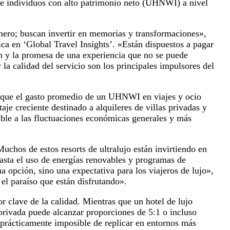
e individuos con alto patrimonio neto (UHNWI) a nivel
inero; buscan invertir en memorias y transformaciones»,
tica en ‘Global Travel Insights’. «Están dispuestos a pagar
ión y la promesa de una experiencia que no se puede
y la calidad del servicio son los principales impulsores del
n que el gasto promedio de un UHNWI en viajes y ocio
aje creciente destinado a alquileres de villas privadas y
ible a las fluctuaciones económicas generales y más
uchos de estos resorts de ultralujo están invirtiendo en
hasta el uso de energías renovables y programas de
 opción, sino una expectativa para los viajeros de lujo»,
el paraíso que están disfrutando».
r clave de la calidad. Mientras que un hotel de lujo
 privada puede alcanzar proporciones de 5:1 o incluso
s prácticamente imposible de replicar en entornos más