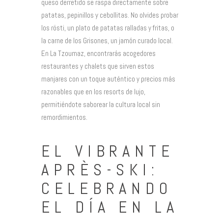
queso derretido se raspa directamente sobre
patatas, pepinillos y cebollitas. No olvides probar
los rösti, un plato de patatas ralladas y fritas, o
la carne de los Grisones, un jamón curado local.
En La Tzoumaz, encontrarás acogedores
restaurantes y chalets que sirven estos
manjares con un toque auténtico y precios más
razonables que en los resorts de lujo,
permitiéndote saborear la cultura local sin
remordimientos.
EL VIBRANTE
APRÈS-SKI:
CELEBRANDO
EL DÍA EN LA