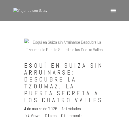
VIAJANDO CON BETSY
Viajando con Betsy
Inicio
Blog
ESQUÍ EN SUIZA SIN
Europa
ARRUINARSE:
América
DESCUBRE LA
Asia
TZOUMAZ, LA
PUERTA SECRETA A
Quienes Somos
LOS CUATRO VALLES
Contacto
4 de marzo de 2026
Actividades
74
Views
0
Likes
0
Comments