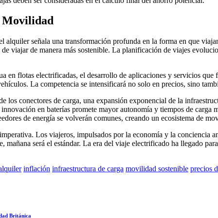
ajas deben ser consideradas en el cálculo final del ahorro potencial.
a Movilidad
del alquiler señala una transformación profunda en la forma en que viaj
d de viajar de manera más sostenible. La planificación de viajes evolucion
a en flotas electrificadas, el desarrollo de aplicaciones y servicios que f
vehículos. La competencia se intensificará no solo en precios, sino tambié
 los conectores de carga, una expansión exponencial de la infraestruct
La innovación en baterías promete mayor autonomía y tiempos de carga 
veedores de energía se volverán comunes, creando un ecosistema de movi
mperativa. Los viajeros, impulsados por la economía y la conciencia ambi
 mañana será el estándar. La era del viaje electrificado ha llegado par
alquiler
inflación
infraestructura de carga
movilidad sostenible
precios 
dad Británica