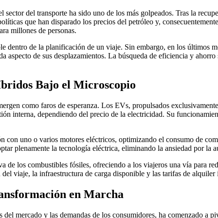
 el sector del transporte ha sido uno de los más golpeados. Tras la recu
líticas que han disparado los precios del petróleo y, consecuentemente,
para millones de personas.
le dentro de la planificación de un viaje. Sin embargo, en los últimos 
da aspecto de sus desplazamientos. La búsqueda de eficiencia y ahorro s
íbridos Bajo el Microscopio
s emergen como faros de esperanza. Los EVs, propulsados exclusivamente 
tión interna, dependiendo del precio de la electricidad. Su funcionamien
n con uno o varios motores eléctricos, optimizando el consumo de combu
ar plenamente la tecnología eléctrica, eliminando la ansiedad por la a
de los combustibles fósiles, ofreciendo a los viajeros una vía para red
l viaje, la infraestructura de carga disponible y las tarifas de alquiler i
ransformación en Marcha
cias del mercado y las demandas de los consumidores, ha comenzado a piv