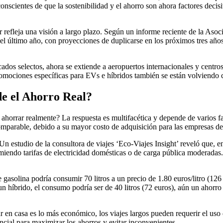
, conscientes de que la sostenibilidad y el ahorro son ahora factores dec
er refleja una visión a largo plazo. Según un informe reciente de la A
n el último año, con proyecciones de duplicarse en los próximos tres añ
dos selectos, ahora se extiende a aeropuertos internacionales y centros 
 promociones específicas para EVs e híbridos también se están volviend
de el Ahorro Real?
 ahorrar realmente? La respuesta es multifacética y depende de varios fac
omparable, debido a su mayor costo de adquisición para las empresas de
 Un estudio de la consultora de viajes ‘Eco-Viajes Insight’ reveló que, 
endo tarifas de electricidad domésticas o de carga pública moderadas. 
gasolina podría consumir 70 litros a un precio de 1.80 euros/litro (1
un híbrido, el consumo podría ser de 40 litros (72 euros), aún un ahorr
ar en casa es lo más económico, los viajes largos pueden requerir el uso 
ncial para maximizar los ahorros y evitar inconvenientes.