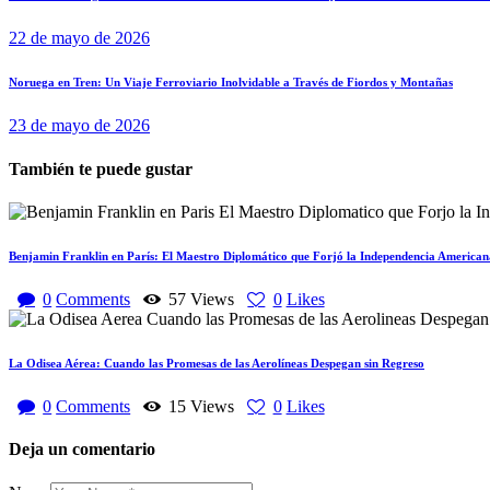
Navegación
post:
de
22 de mayo de 2026
entradas
Next
Noruega en Tren: Un Viaje Ferroviario Inolvidable a Través de Fiordos y Montañas
post:
23 de mayo de 2026
También te puede gustar
Benjamin Franklin en París: El Maestro Diplomático que Forjó la Independencia American
0
Comments
57
Views
0
Likes
La Odisea Aérea: Cuando las Promesas de las Aerolíneas Despegan sin Regreso
0
Comments
15
Views
0
Likes
Deja un comentario