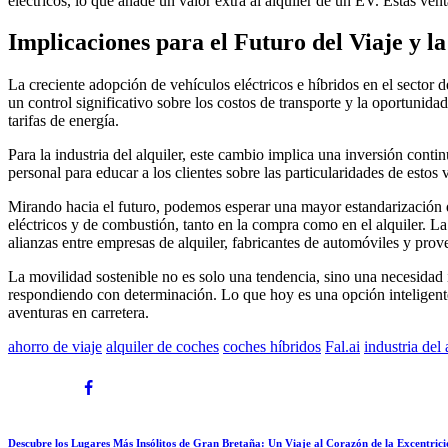
eléctricos, lo que añade un valor extra al alquiler de un EV. Estas vent
Implicaciones para el Futuro del Viaje y l
La creciente adopción de vehículos eléctricos e híbridos en el sector 
un control significativo sobre los costos de transporte y la oportunida
tarifas de energía.
Para la industria del alquiler, este cambio implica una inversión continu
personal para educar a los clientes sobre las particularidades de estos 
Mirando hacia el futuro, podemos esperar una mayor estandarización de
eléctricos y de combustión, tanto en la compra como en el alquiler. 
alianzas entre empresas de alquiler, fabricantes de automóviles y pro
La movilidad sostenible no es solo una tendencia, sino una necesidad i
respondiendo con determinación. Lo que hoy es una opción inteligente,
aventuras en carretera.
ahorro de viaje
alquiler de coches
coches híbridos
Fal.ai
industria del 
Previous
Descubre los Lugares Más Insólitos de Gran Bretaña: Un Viaje al Corazón de la Excentrici