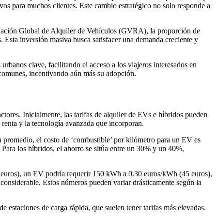
isivos para muchos clientes. Este cambio estratégico no solo responde a
sociación Global de Alquiler de Vehículos (GVRA), la proporción de
os. Esta inversión masiva busca satisfacer una demanda creciente y
urbanos clave, facilitando el acceso a los viajeros interesados en
o comunes, incentivando aún más su adopción.
tores. Inicialmente, las tarifas de alquiler de EVs e híbridos pueden
 renta y la tecnología avanzada que incorporan.
en promedio, el costo de ‘combustible’ por kilómetro para un EV es
Para los híbridos, el ahorro se sitúa entre un 30% y un 40%,
26 euros), un EV podría requerir 150 kWh a 0.30 euros/kWh (45 euros),
o considerable. Estos números pueden variar drásticamente según la
de estaciones de carga rápida, que suelen tener tarifas más elevadas.