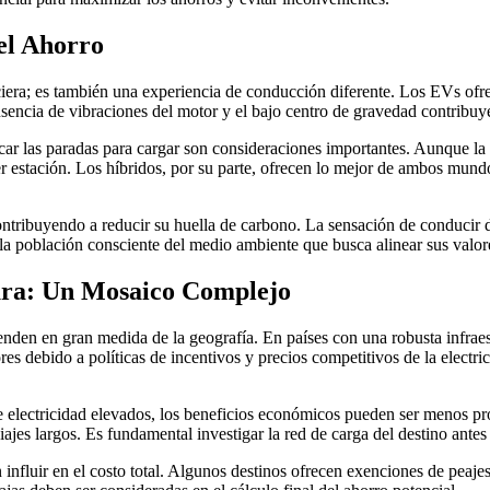
el Ahorro
nciera; es también una experiencia de conducción diferente. Los EVs ofr
encia de vibraciones del motor y el bajo centro de gravedad contribuy
icar las paradas para cargar son consideraciones importantes. Aunque 
er estación. Los híbridos, por su parte, ofrecen lo mejor de ambos mundo
ontribuyendo a reducir su huella de carbono. La sensación de conducir 
 la población consciente del medio ambiente que busca alinear sus valo
tura: Un Mosaico Complejo
penden en gran medida de la geografía. En países con una robusta infra
res debido a políticas de incentivos y precios competitivos de la elect
s de electricidad elevados, los beneficios económicos pueden ser menos 
viajes largos. Es fundamental investigar la red de carga del destino ante
influir en el costo total. Algunos destinos ofrecen exenciones de peajes