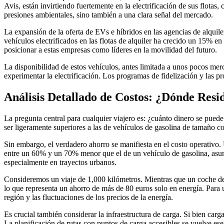
Avis, están invirtiendo fuertemente en la electrificación de sus flotas
presiones ambientales, sino también a una clara señal del mercado.
La expansión de la oferta de EVs e híbridos en las agencias de alquil
vehículos electrificados en las flotas de alquiler ha crecido un 15% e
posicionar a estas empresas como líderes en la movilidad del futuro.
La disponibilidad de estos vehículos, antes limitada a unos pocos merca
experimentar la electrificación. Los programas de fidelización y las
Análisis Detallado de Costos: ¿Dónde Resi
La pregunta central para cualquier viajero es: ¿cuánto dinero se puede
ser ligeramente superiores a las de vehículos de gasolina de tamaño c
Sin embargo, el verdadero ahorro se manifiesta en el costo operativo.
entre un 60% y un 70% menor que el de un vehículo de gasolina, asumi
especialmente en trayectos urbanos.
Consideremos un viaje de 1,000 kilómetros. Mientras que un coche de 
lo que representa un ahorro de más de 80 euros solo en energía. Para 
región y las fluctuaciones de los precios de la energía.
Es crucial también considerar la infraestructura de carga. Si bien carg
La planificación de rutas con puntos de carga accesibles se vuelve ese