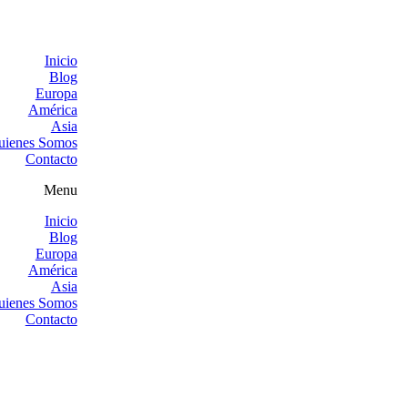
Inicio
Blog
Europa
América
Asia
uienes Somos
Contacto
Menu
Inicio
Blog
Europa
América
Asia
uienes Somos
Contacto