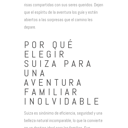
risas compartidas con sus seres queridos. Dejen
que el espíritu de la aventura los guíe y estén
abiertos a las sorpresas que el camino les
depare.
POR QUÉ
ELEGIR
SUIZA PARA
UNA
AVENTURA
FAMILIAR
INOLVIDABLE
Suiza es sinónimo de eficiencia, seguridad y una
belleza natural incomparable, lo que la convierte
en un destino ideal para las familias. Sus