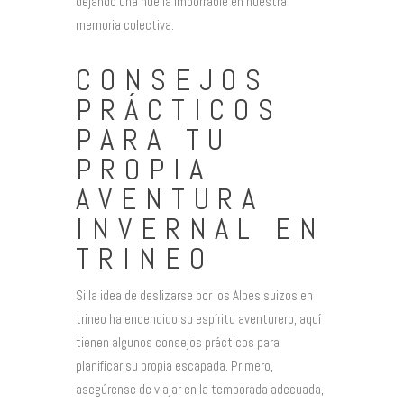
dejando una huella imborrable en nuestra
memoria colectiva.
CONSEJOS
PRÁCTICOS
PARA TU
PROPIA
AVENTURA
INVERNAL EN
TRINEO
Si la idea de deslizarse por los Alpes suizos en
trineo ha encendido su espíritu aventurero, aquí
tienen algunos consejos prácticos para
planificar su propia escapada. Primero,
asegúrense de viajar en la temporada adecuada,