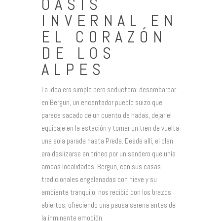
OASIS
INVERNAL EN
EL CORAZÓN
DE LOS
ALPES
La idea era simple pero seductora: desembarcar
en Bergün, un encantador pueblo suizo que
parece sacado de un cuento de hadas, dejar el
equipaje en la estación y tomar un tren de vuelta
una sola parada hasta Preda. Desde allí, el plan
era deslizarse en trineo por un sendero que unía
ambas localidades. Bergün, con sus casas
tradicionales engalanadas con nieve y su
ambiente tranquilo, nos recibió con los brazos
abiertos, ofreciendo una pausa serena antes de
la inminente emoción.