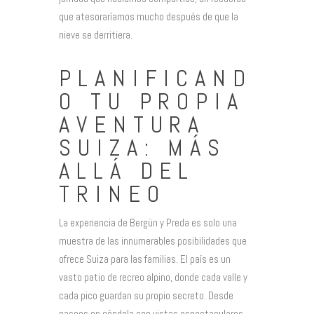
que atesoraríamos mucho después de que la
nieve se derritiera.
PLANIFICAND
O TU PROPIA
AVENTURA
SUIZA: MÁS
ALLÁ DEL
TRINEO
La experiencia de Bergün y Preda es solo una
muestra de las innumerables posibilidades que
ofrece Suiza para las familias. El país es un
vasto patio de recreo alpino, donde cada valle y
cada pico guardan su propio secreto. Desde
paseos en góndola con vistas espectaculares