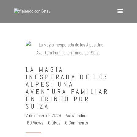
VIAJANDO CON BETSY
Viajando con Betsy
Inicio
Blog
Europa
LA MAGIA
América
INESPERADA DE LOS
ALPES: UNA
Asia
AVENTURA FAMILIAR
Quienes Somos
EN TRINEO POR
Contacto
SUIZA
7 de marzo de 2026
Actividades
80
Views
0
Likes
0
Comments