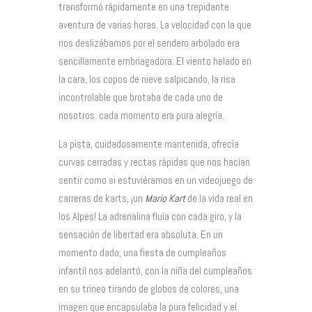
transformó rápidamente en una trepidante
aventura de varias horas. La velocidad con la que
nos deslizábamos por el sendero arbolado era
sencillamente embriagadora. El viento helado en
la cara, los copos de nieve salpicando, la risa
incontrolable que brotaba de cada uno de
nosotros: cada momento era pura alegría.
La pista, cuidadosamente mantenida, ofrecía
curvas cerradas y rectas rápidas que nos hacían
sentir como si estuviéramos en un videojuego de
carreras de karts, ¡un
Mario Kart
de la vida real en
los Alpes! La adrenalina fluía con cada giro, y la
sensación de libertad era absoluta. En un
momento dado, una fiesta de cumpleaños
infantil nos adelantó, con la niña del cumpleaños
en su trineo tirando de globos de colores, una
imagen que encapsulaba la pura felicidad y el