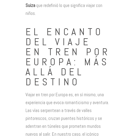
Suiza
que redefinió lo que significa viajar con
niños.
EL ENCANTO
DEL VIAJE
EN TREN POR
EUROPA: MÁS
ALLÁ DEL
DESTINO
Viajar en tren por Europa es, en sí mismo, una
experiencia que evoca romanticismo y aventura.
Las vías serpentean a través de valles
pintorescos, cruzan puentes históricos y se
adentran en túneles que prometen mundos
nuevos al salir. En nuestro caso, el icónico