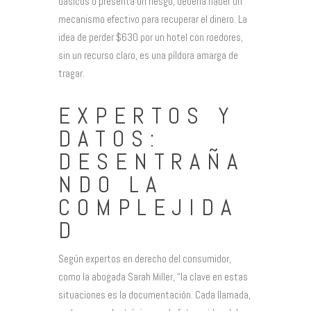
básicos o presenta un riesgo, debería haber un
mecanismo efectivo para recuperar el dinero. La
idea de perder $630 por un hotel con roedores,
sin un recurso claro, es una píldora amarga de
tragar.
EXPERTOS Y
DATOS:
DESENTRAÑA
NDO LA
COMPLEJIDA
D
Según expertos en derecho del consumidor,
como la abogada Sarah Miller, “la clave en estas
situaciones es la documentación. Cada llamada,