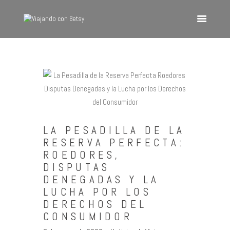
VIAJANDO CON BETSY
Viajando con Betsy
Inicio
Blog
Europa
LA PESADILLA DE LA
América
RESERVA PERFECTA:
Asia
ROEDORES,
DISPUTAS
Quienes Somos
DENEGADAS Y LA
Contacto
LUCHA POR LOS
DERECHOS DEL
CONSUMIDOR