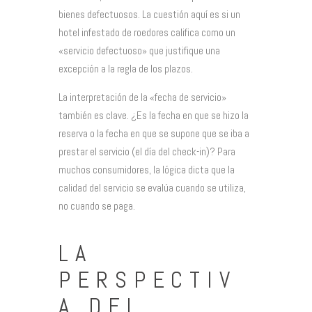
bienes defectuosos. La cuestión aquí es si un
hotel infestado de roedores califica como un
«servicio defectuoso» que justifique una
excepción a la regla de los plazos.
La interpretación de la «fecha de servicio»
también es clave. ¿Es la fecha en que se hizo la
reserva o la fecha en que se supone que se iba a
prestar el servicio (el día del check-in)? Para
muchos consumidores, la lógica dicta que la
calidad del servicio se evalúa cuando se utiliza,
no cuando se paga.
LA
PERSPECTIV
A DEL