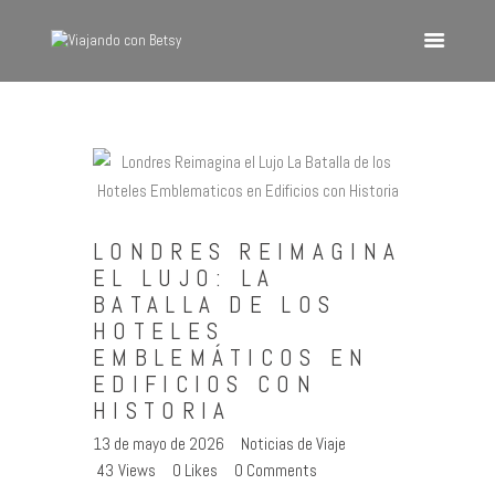
VIAJANDO CON BETSY
Viajando con Betsy
Inicio
Blog
LONDRES REIMAGINA
Europa
EL LUJO: LA
América
BATALLA DE LOS
Asia
HOTELES
EMBLEMÁTICOS EN
Quienes Somos
EDIFICIOS CON
Contacto
HISTORIA
13 de mayo de 2026
Noticias de Viaje
43
Views
0
Likes
0
Comments