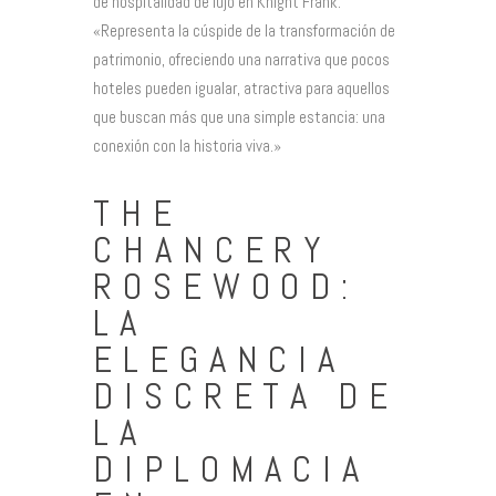
de hospitalidad de lujo en Knight Frank.
«Representa la cúspide de la transformación de
patrimonio, ofreciendo una narrativa que pocos
hoteles pueden igualar, atractiva para aquellos
que buscan más que una simple estancia: una
conexión con la historia viva.»
THE
CHANCERY
ROSEWOOD:
LA
ELEGANCIA
DISCRETA DE
LA
DIPLOMACIA