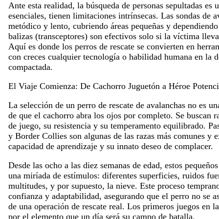
Ante esta realidad, la búsqueda de personas sepultadas es 
esenciales, tienen limitaciones intrínsecas. Las sondas de
metódico y lento, cubriendo áreas pequeñas y dependiendo d
balizas (transceptores) son efectivos solo si la víctima llev
Aquí es donde los perros de rescate se convierten en herram
con creces cualquier tecnología o habilidad humana en la d
compactada.
El Viaje Comienza: De Cachorro Juguetón a Héroe Potenci
La selección de un perro de rescate de avalanchas no es una
de que el cachorro abra los ojos por completo. Se buscan ra
de juego, su resistencia y su temperamento equilibrado. P
y Border Collies son algunas de las razas más comunes y e
capacidad de aprendizaje y su innato deseo de complacer.
Desde las ocho a las diez semanas de edad, estos pequeños
una miríada de estímulos: diferentes superficies, ruidos fu
multitudes, y por supuesto, la nieve. Este proceso tempran
confianza y adaptabilidad, asegurando que el perro no se asu
de una operación de rescate real. Los primeros juegos en la
por el elemento que un día será su campo de batalla.