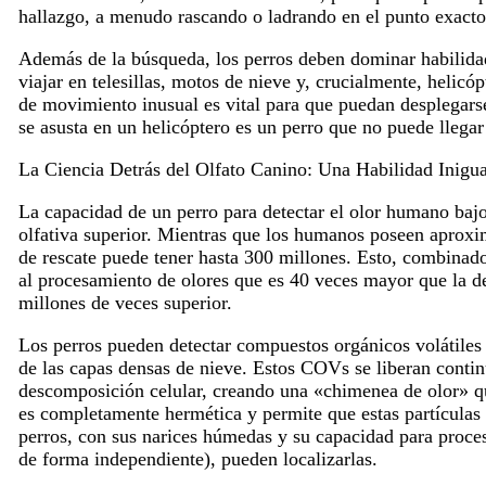
hallazgo, a menudo rascando o ladrando en el punto exacto
Además de la búsqueda, los perros deben dominar habilidad
viajar en telesillas, motos de nieve y, crucialmente, helicó
de movimiento inusual es vital para que puedan desplegars
se asusta en un helicóptero es un perro que no puede llega
La Ciencia Detrás del Olfato Canino: Una Habilidad Inigua
La capacidad de un perro para detectar el olor humano baj
olfativa superior. Mientras que los humanos poseen aproxi
de rescate puede tener hasta 300 millones. Esto, combinad
al procesamiento de olores que es 40 veces mayor que la de
millones de veces superior.
Los perros pueden detectar compuestos orgánicos volátile
de las capas densas de nieve. Estos COVs se liberan continu
descomposición celular, creando una «chimenea de olor» q
es completamente hermética y permite que estas partículas 
perros, con sus narices húmedas y su capacidad para proce
de forma independiente), pueden localizarlas.