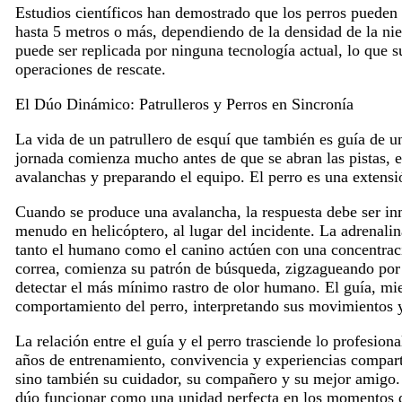
Estudios científicos han demostrado que los perros pueden
hasta 5 metros o más, dependiendo de la densidad de la nie
puede ser replicada por ninguna tecnología actual, lo que 
operaciones de rescate.
El Dúo Dinámico: Patrulleros y Perros en Sincronía
La vida de un patrullero de esquí que también es guía de u
jornada comienza mucho antes de que se abran las pistas, e
avalanchas y preparando el equipo. El perro es una extensió
Cuando se produce una avalancha, la respuesta debe ser inm
menudo en helicóptero, al lugar del incidente. La adrenalin
tanto el humano como el canino actúen con una concentraci
correa, comienza su patrón de búsqueda, zigzagueando por 
detectar el más mínimo rastro de olor humano. El guía, mie
comportamiento del perro, interpretando sus movimientos y
La relación entre el guía y el perro trasciende lo profesion
años de entrenamiento, convivencia y experiencias compartid
sino también su cuidador, su compañero y su mejor amigo.
dúo funcionar como una unidad perfecta en los momentos d