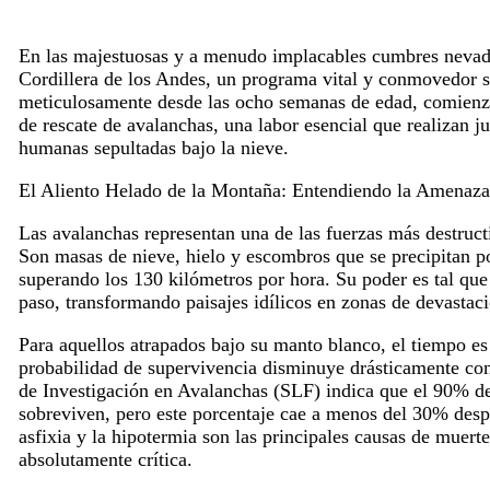
En las majestuosas y a menudo implacables cumbres nevada
Cordillera de los Andes, un programa vital y conmovedor se
meticulosamente desde las ocho semanas de edad, comienza
de rescate de avalanchas, una labor esencial que realizan ju
humanas sepultadas bajo la nieve.
El Aliento Helado de la Montaña: Entendiendo la Amenaza
Las avalanchas representan una de las fuerzas más destruct
Son masas de nieve, hielo y escombros que se precipitan 
superando los 130 kilómetros por hora. Su poder es tal que 
paso, transformando paisajes idílicos en zonas de devastac
Para aquellos atrapados bajo su manto blanco, el tiempo es
probabilidad de supervivencia disminuye drásticamente co
de Investigación en Avalanchas (SLF) indica que el 90% de
sobreviven, pero este porcentaje cae a menos del 30% des
asfixia y la hipotermia son las principales causas de muert
absolutamente crítica.