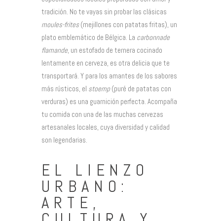
tradición. No te vayas sin probar las clásicas
moules-frites
(mejillones con patatas fritas), un
plato emblemático de Bélgica. La
carbonnade
flamande
, un estofado de ternera cocinado
lentamente en cerveza, es otra delicia que te
transportará. Y para los amantes de los sabores
más rústicos, el
stoemp
(puré de patatas con
verduras) es una guarnición perfecta. Acompaña
tu comida con una de las muchas cervezas
artesanales locales, cuya diversidad y calidad
son legendarias.
EL LIENZO
URBANO:
ARTE,
CULTURA Y