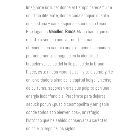
Imagínate un lugar donde el tiempo parece fluir a
un ritmo diferente, donde cada adoquín cuenta
una historia y cada esquina esconde un tesoro.
Ese lugar es
Marolles, Bruselas
, un barrio que se
resiste a ser una postal turística más,
ofreciendo en cambio una experiencia genuina y
profundamente arraigada en la identidad
bruselense. Lejos del brillo pulido de la Grand-
Place, este rincón vibrante te invita a sumergirte
en la verdadera alma de la capital belga, un crisol
de culturas, sabores y arte que palpita con una
energía inconfundible. Prepárate para dejarte
seducir por un «pueblo cosmopolita y amigable
donde todos son bienvenidos», un refugio
histórico que ha sabido conservar su carácter
único a lo largo de los siglos.