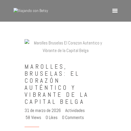
VIAJANDO CON BETSY
Viajando con Betsy
Inicio
Blog
MAROLLES,
Europa
BRUSELAS: EL
América
CORAZÓN
Asia
AUTÉNTICO Y
VIBRANTE DE LA
Quienes Somos
CAPITAL BELGA
Contacto
31 de marzo de 2026
Actividades
58
Views
0
Likes
0
Comments