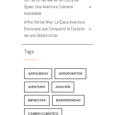
Un Festín del Mar en la Costa de
Ópalo: Una Aventura Culinaria
Inolvidable
Affric Kintail Way: La Épica Aventura
Escocesa que Conquistó el Corazón
de una Globetrotter
Tags
AEROLÍNEAS
AEROPUERTOS
AVENTURA
AVIACIÓN
BIENESTAR
BIODIVERSIDAD
CAMBIO CLIMÁTICO