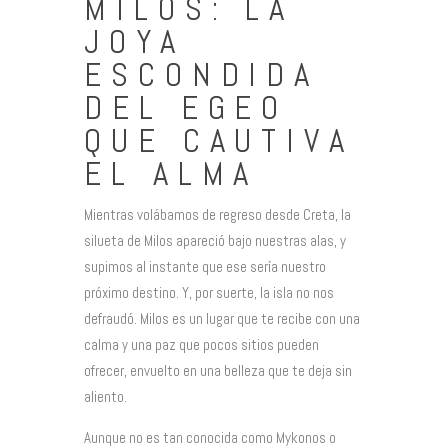
MILOS: LA
JOYA
ESCONDIDA
DEL EGEO
QUE CAUTIVA
EL ALMA
Mientras volábamos de regreso desde Creta, la
silueta de Milos apareció bajo nuestras alas, y
supimos al instante que ese sería nuestro
próximo destino. Y, por suerte, la isla no nos
defraudó. Milos es un lugar que te recibe con una
calma y una paz que pocos sitios pueden
ofrecer, envuelto en una belleza que te deja sin
aliento.
Aunque no es tan conocida como Mykonos o