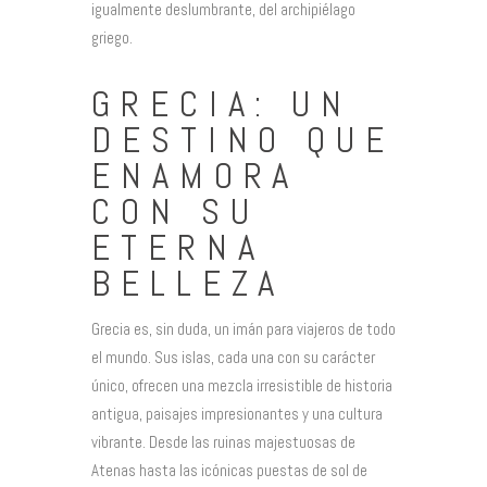
igualmente deslumbrante, del archipiélago
griego.
GRECIA: UN
DESTINO QUE
ENAMORA
CON SU
ETERNA
BELLEZA
Grecia es, sin duda, un imán para viajeros de todo
el mundo. Sus islas, cada una con su carácter
único, ofrecen una mezcla irresistible de historia
antigua, paisajes impresionantes y una cultura
vibrante. Desde las ruinas majestuosas de
Atenas hasta las icónicas puestas de sol de