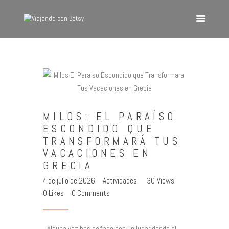
VIAJANDO CON BETSY
Viajando con Betsy
Inicio
Blog
MILOS: EL PARAÍSO
Europa
ESCONDIDO QUE
América
TRANSFORMARÁ TUS
Asia
VACACIONES EN
GRECIA
Quienes Somos
4 de julio de 2026
Actividades
30
Views
Contacto
0
Likes
0
Comments
¿Alguna vez has soñado con un lugar donde el