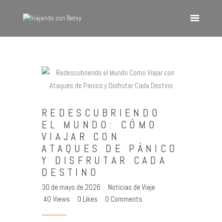
VIAJANDO CON BETSY
Viajando con Betsy
Inicio
Blog
REDESCUBRIENDO
Europa
EL MUNDO: CÓMO
América
VIAJAR CON
Asia
ATAQUES DE PÁNICO
Y DISFRUTAR CADA
Quienes Somos
DESTINO
Contacto
30 de mayo de 2026
Noticias de Viaje
40
Views
0
Likes
0
Comments