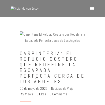
VIAJANDO CON BETSY
Viajando con Betsy
Inicio
Blog
Europa
CARPINTERIA: EL
América
REFUGIO COSTERO
QUE REDEFINE LA
Asia
ESCAPADA
Quienes Somos
PERFECTA CERCA DE
Contacto
LOS ÁNGELES
20 de mayo de 2026
Noticias de Viaje
42
Views
0
Likes
0
Comments