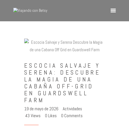
VIAJANDO CON BETSY
Viajando con Betsy
Inicio
Blog
ESCOCIA SALVAJE Y
Europa
SERENA: DESCUBRE
América
LA MAGIA DE UNA
Asia
CABAÑA OFF-GRID
EN GUARDSWELL
Quienes Somos
FARM
Contacto
19 de mayo de 2026
Actividades
43
Views
0
Likes
0
Comments