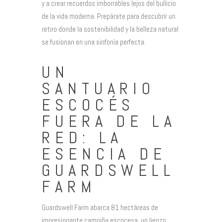
y a crear recuerdos imborrables lejos del bullicio
de la vida moderna. Prepárate para descubrir un
retiro donde la sostenibilidad y la belleza natural
se fusionan en una sinfonía perfecta.
UN
SANTUARIO
ESCOCÉS
FUERA DE LA
RED: LA
ESENCIA DE
GUARDSWELL
FARM
Guardswell Farm abarca 81 hectáreas de
impresionante campiña escocesa, un lienzo