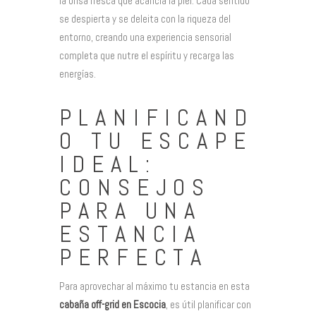
la brisa fresca que acaricia la piel. Cada sentido
se despierta y se deleita con la riqueza del
entorno, creando una experiencia sensorial
completa que nutre el espíritu y recarga las
energías.
PLANIFICAND
O TU ESCAPE
IDEAL:
CONSEJOS
PARA UNA
ESTANCIA
PERFECTA
Para aprovechar al máximo tu estancia en esta
cabaña off-grid en Escocia
, es útil planificar con