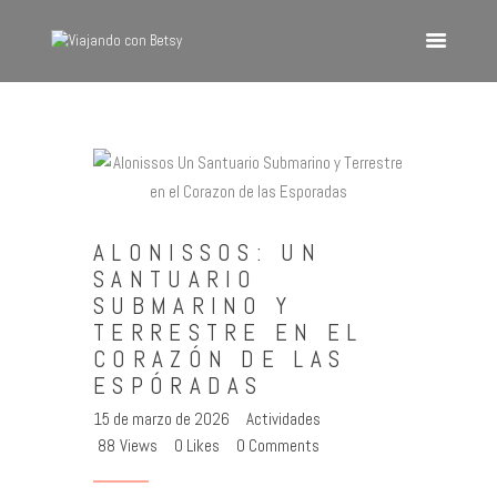
VIAJANDO CON BETSY
Viajando con Betsy
Inicio
Blog
ALONISSOS: UN
Europa
SANTUARIO
América
SUBMARINO Y
Asia
TERRESTRE EN EL
CORAZÓN DE LAS
Quienes Somos
ESPÓRADAS
Contacto
15 de marzo de 2026
Actividades
88
Views
0
Likes
0
Comments