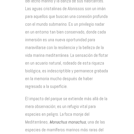
del lecho marino y la danza de sus habitantes.
Las aguas cristalinas de Alonissos son un imán
para aquellos que buscan una conexión profunda
con el mundo submarino. Es un privilegio nadar
en un entorno tan bien conservado, donde cada
inmersión es una nueva oportunidad para
maravillarse con la resiliencia y la belleza de la
vida marina mediterránea. La sensación de flotar
en un acuario natural, rodeado de esta riqueza
biológica, es indescriptible y permanece grabada
en la memoria mucho después de haber
regresado a la superficie.
El impacto del parque se extiende más allá de la
mera observación; es un refugio vital para
especies en peligro. La foca monje del
Mediterráneo,
Monachus monachus
, una de las
especies de mamíferos marinos más raras del