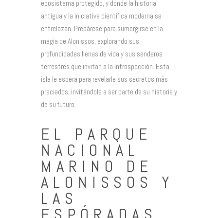
ecosistema protegido, y donde la historia
antigua y la iniciativa científica moderna se
entrelazan. Prepárese para sumergirse en la
magia de Alonissos, explorando sus
profundidades llenas de vida y sus senderos
terrestres que invitan a la introspección. Esta
isla le espera para revelarle sus secretos más
preciados, invitándole a ser parte de su historia y
de su futuro.
EL PARQUE
NACIONAL
MARINO DE
ALONISSOS Y
LAS
ESPÓRADAS