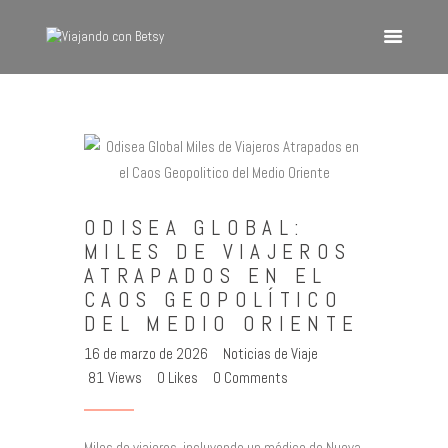
VIAJANDO CON BETSY
Viajando con Betsy
Inicio
Blog
ODISEA GLOBAL:
Europa
MILES DE VIAJEROS
América
ATRAPADOS EN EL
Asia
CAOS GEOPOLÍTICO
DEL MEDIO ORIENTE
Quienes Somos
16 de marzo de 2026
Noticias de Viaje
Contacto
81
Views
0
Likes
0
Comments
Miles de viajeros, incluyendo un médico de Nueva