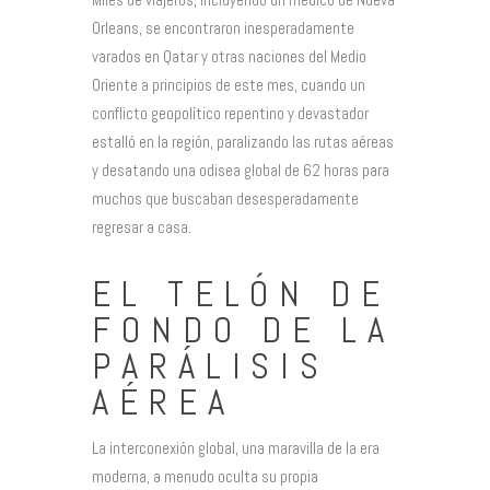
Orleans, se encontraron inesperadamente
varados en Qatar y otras naciones del Medio
Oriente a principios de este mes, cuando un
conflicto geopolítico repentino y devastador
estalló en la región, paralizando las rutas aéreas
y desatando una odisea global de 62 horas para
muchos que buscaban desesperadamente
regresar a casa.
EL TELÓN DE
FONDO DE LA
PARÁLISIS
AÉREA
La interconexión global, una maravilla de la era
moderna, a menudo oculta su propia