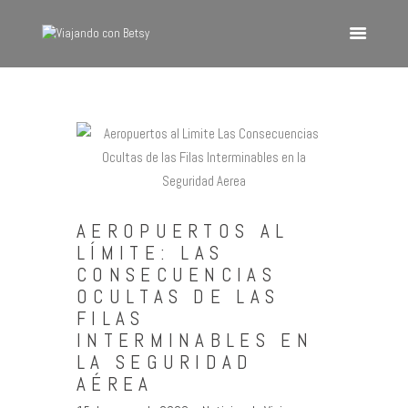
VIAJANDO CON BETSY
Viajando con Betsy
Inicio
Blog
Europa
AEROPUERTOS AL
América
LÍMITE: LAS
Asia
CONSECUENCIAS
OCULTAS DE LAS
Quienes Somos
FILAS
Contacto
INTERMINABLES EN
LA SEGURIDAD
AÉREA