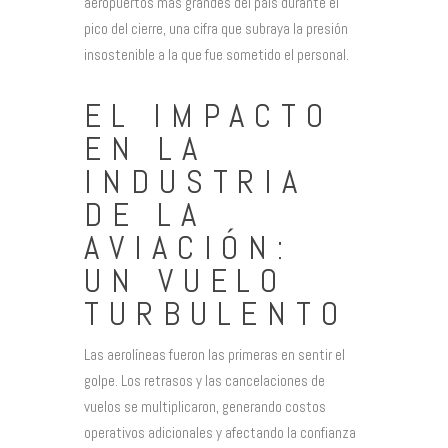
aeropuertos más grandes del país durante el
pico del cierre, una cifra que subraya la presión
insostenible a la que fue sometido el personal.
EL IMPACTO
EN LA
INDUSTRIA
DE LA
AVIACIÓN:
UN VUELO
TURBULENTO
Las aerolíneas fueron las primeras en sentir el
golpe. Los retrasos y las cancelaciones de
vuelos se multiplicaron, generando costos
operativos adicionales y afectando la confianza