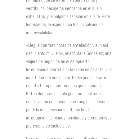
humanas que se extendían por pasillos y
vestíbulos, pasajeros sentados en el suelo
exhaustos, y la palpable tensión en el aire. Para
los viajeros, la experiencia fue un calvario de
imprevisibilidad.
«Llegué con tres horas de antelación y aun así
casi pierdo mi vuelo», relató María González, una
viajera de negocios en el Aeropuerto
Internacional Hartsfield-Jackson de Atlanta. «La
incertidumbre era lo peor. Nadie podía decirte
cuánto tiempo más tendrías que esperar.»
Estas demoras no solo generaron estrés, sino
que tuvieron consecuencias tangibles, desde la
pérdida de conexiones críticas hasta la
interrupción de planes familiares y compromisos
profesionales ineludibles.
La situación se exacerbó por la falta de personal.