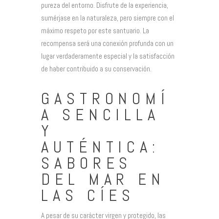
pureza del entorno. Disfrute de la experiencia,
sumérjase en la naturaleza, pero siempre con el
máximo respeto por este santuario. La
recompensa será una conexión profunda con un
lugar verdaderamente especial y la satisfacción
de haber contribuido a su conservación.
GASTRONOMÍ
A SENCILLA
Y
AUTÉNTICA:
SABORES
DEL MAR EN
LAS CÍES
A pesar de su carácter virgen y protegido, las