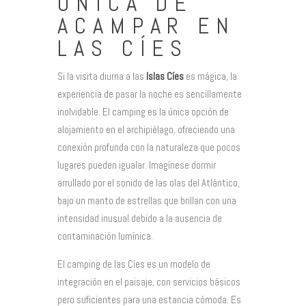
ÚNICA DE
ACAMPAR EN
LAS CÍES
Si la visita diurna a las
Islas Cíes
es mágica, la
experiencia de pasar la noche es sencillamente
inolvidable. El camping es la única opción de
alojamiento en el archipiélago, ofreciendo una
conexión profunda con la naturaleza que pocos
lugares pueden igualar. Imagínese dormir
arrullado por el sonido de las olas del Atlántico,
bajo un manto de estrellas que brillan con una
intensidad inusual debido a la ausencia de
contaminación lumínica.
El camping de las Cíes es un modelo de
integración en el paisaje, con servicios básicos
pero suficientes para una estancia cómoda. Es