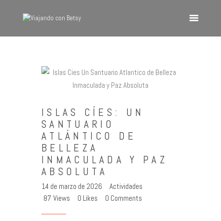
VIAJANDO CON BETSY
Viajando con Betsy
Inicio
Blog
ISLAS CÍES: UN
Europa
SANTUARIO
América
ATLÁNTICO DE
Asia
BELLEZA
INMACULADA Y PAZ
Quienes Somos
ABSOLUTA
Contacto
14 de marzo de 2026
Actividades
87
Views
0
Likes
0
Comments