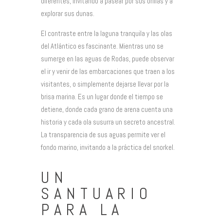
diferentes, invitando a pasear por sus orillas y a
explorar sus dunas.
El contraste entre la laguna tranquila y las olas
del Atlántico es fascinante. Mientras uno se
sumerge en las aguas de Rodas, puede observar
el ir y venir de las embarcaciones que traen a los
visitantes, o simplemente dejarse llevar por la
brisa marina. Es un lugar donde el tiempo se
detiene, donde cada grano de arena cuenta una
historia y cada ola susurra un secreto ancestral.
La transparencia de sus aguas permite ver el
fondo marino, invitando a la práctica del snorkel.
UN
SANTUARIO
PARA LA