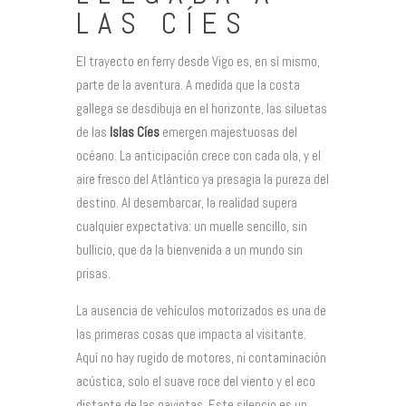
LAS CÍES
El trayecto en ferry desde Vigo es, en sí mismo,
parte de la aventura. A medida que la costa
gallega se desdibuja en el horizonte, las siluetas
de las
Islas Cíes
emergen majestuosas del
océano. La anticipación crece con cada ola, y el
aire fresco del Atlántico ya presagia la pureza del
destino. Al desembarcar, la realidad supera
cualquier expectativa: un muelle sencillo, sin
bullicio, que da la bienvenida a un mundo sin
prisas.
La ausencia de vehículos motorizados es una de
las primeras cosas que impacta al visitante.
Aquí no hay rugido de motores, ni contaminación
acústica, solo el suave roce del viento y el eco
distante de las gaviotas. Este silencio es un