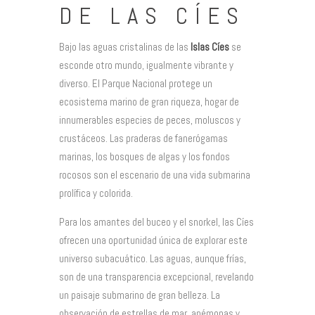
DE LAS CÍES
Bajo las aguas cristalinas de las
Islas Cíes
se
esconde otro mundo, igualmente vibrante y
diverso. El Parque Nacional protege un
ecosistema marino de gran riqueza, hogar de
innumerables especies de peces, moluscos y
crustáceos. Las praderas de fanerógamas
marinas, los bosques de algas y los fondos
rocosos son el escenario de una vida submarina
prolífica y colorida.
Para los amantes del buceo y el snorkel, las Cíes
ofrecen una oportunidad única de explorar este
universo subacuático. Las aguas, aunque frías,
son de una transparencia excepcional, revelando
un paisaje submarino de gran belleza. La
observación de estrellas de mar, anémonas y