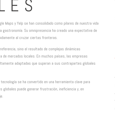
BLES
gle Maps y Yelp se han consolidado como pilares de nuestra vida
y la gastronomía. Su omnipresencia ha creado una expectativa de
pidamente al cruzar ciertas fronteras.
ferencia, sino el resultado de complejas dinámicas
ncia de mercados locales. En muchos países, las empresas
 altamente adaptadas que superan a sus contrapartes globales
a tecnología se ha convertido en una herramienta clave para
 globales puede generar frustración, ineficiencia y, en
je.