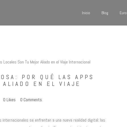
Inicio
Inicio
Blog
Euro
Blog
VIAJANDO CON BETSY
Viajando con Betsy
Europa
América
Asia
IOSA: POR QUÉ LAS APPS
 ALIADO EN EL VIAJE
Quienes Somos
0
Likes
0
Comments
Contacto
internacionales se enfrentan a una nueva realidad digital: las