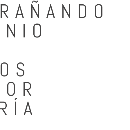
RAÑANDO
INIO
OS
POR
RÍA