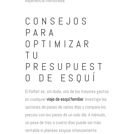
experiencia memorable.
CONSEJOS
PARA
OPTIMIZAR
TU
PRESUPUEST
O DE ESQUÍ
El forfait es, sin duda, uno de los mayores gastos
en cualquier
viaje de esquí familiar
. Investiga las
opciones de pases de varios días y compara los
precios con los pases de un solo día. A menudo,
un pase de tres o cuatro días puede ser más
rentable si planeas esquiar intensamente.