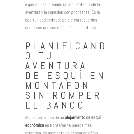
experiencias, creando un ambiente donde la
aventura y la conexión son prioritarias. Es la
oportunidad perfecta para crear recuerdos
duraderos que van más allá de lo material.
PLANIFICAND
O TU
AVENTURA
DE ESQUÍ EN
MONTAFON
SIN ROMPER
EL BANCO
Ahora que la idea de un
alojamiento de esquí
económico
en Montafon te parece más
atractiva, es momento de pensar en cómo