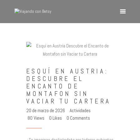
VIAJANDO CON BETSY
Viajando con Betsy
Inicio
Blog
ESQUÍ EN AUSTRIA:
Europa
DESCUBRE EL
América
ENCANTO DE
Asia
MONTAFON SIN
VACIAR TU CARTERA
Quienes Somos
20 de marzo de 2026
Actividades
Contacto
80
Views
0
Likes
0
Comments
¿Te imaginas deslizándote por laderas cubiertas