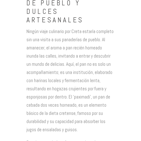
DE PUEBLO Y
DULCES
ARTESANALES
Ningún viaje culinario por Creta estaría completo
sin una visita a sus panaderías de pueblo. Al
amanecer, el aroma a pan recién horneado
inunda las calles, invitando a entrar y descubrir
un mundo de delicias. Aquí, el pan no es solo un
acompañamiento; es una institución, elaborado
con harinas locales y fermentación lenta,
resultando en hogazas crujientes por fuera y
esponjosas por dentro. El ‘paximadi’, un pan de
cebada dos veces horneado, es un elemento
básico de la dieta cretense, famoso por su
durabilidad y su capacidad para absorber los
jugos de ensaladas y guisos.