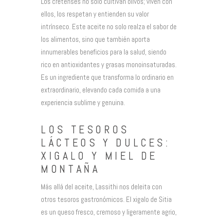
Los cretenses no solo cultivan olivos; viven con
ellos, los respetan y entienden su valor
intrínseco. Este aceite no solo realza el sabor de
los alimentos, sino que también aporta
innumerables beneficios para la salud, siendo
rico en antioxidantes y grasas monoinsaturadas.
Es un ingrediente que transforma lo ordinario en
extraordinario, elevando cada comida a una
experiencia sublime y genuina.
LOS TESOROS
LÁCTEOS Y DULCES:
XIGALO Y MIEL DE
MONTAÑA
Más allá del aceite, Lassithi nos deleita con
otros tesoros gastronómicos. El xigalo de Sitia
es un queso fresco, cremoso y ligeramente agrio,