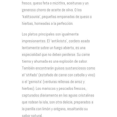
fresco, queso feta o mizithra, aceitunas y un
generoso chorro de aceite de oliva. O los
‘kalitsounia’, pequeñas empanadas de queso o
hierbas, horneadas a la perfección.
Los platos principales son igualmente
impresionantes. El ‘antikristo’, cordero asado
lentamente sobre un fuego abierto, es una
especialidad que no deben perderse. Su carne
tierna y ahumada es una explosión de sabor.
También encontrarán guisos sustanciosos como
el ‘stifado’ (estofado de carne con cebolla y vino)
o el ‘gemista’ (verduras rellenas de arroz y
hierbas). Los mariscos y pescados frescos,
capturados diariamente en las aguas cristalinas
que rodean la isla, son otra delicia, preparados a
la parrilla con limón y orégano, resaltando su
sabor natural.