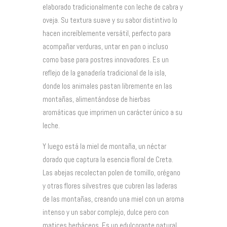
elaborado tradicionalmente con leche de cabra y
oveja. Su textura suave y su sabor distintivo lo
hacen increíblemente versátil, perfecto para
acompañar verduras, untar en pan o incluso
como base para postres innovadores. Es un
reflejo de la ganadería tradicional de la isla,
donde los animales pastan libremente en las
montañas, alimentándose de hierbas
aromáticas que imprimen un carácter único a su
leche.
Y luego está la miel de montaña, un néctar
dorado que captura la esencia floral de Creta.
Las abejas recolectan polen de tomillo, orégano
y otras flores silvestres que cubren las laderas
de las montañas, creando una miel con un aroma
intenso y un sabor complejo, dulce pero con
matices herbáceos. Es un edulcorante natural