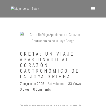
VIAJANDO CON BETSY
Viajando con Betsy
Inicio
Blog
CRETA: UN VIAJE
Europa
APASIONADO AL
América
CORAZÓN
Asia
GASTRONÓMICO DE
LA JOYA GRIEGA
Quienes Somos
7 de julio de 2026
Actividades
33
Views
Contacto
0
Likes
0
Comments
Desde el momento en que se pisa su tierra, la