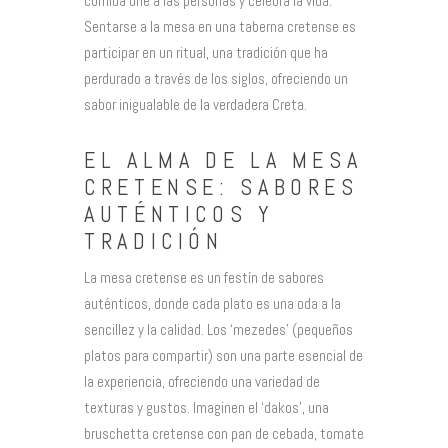
comida une a las personas y celebra la vida.
Sentarse a la mesa en una taberna cretense es
participar en un ritual, una tradición que ha
perdurado a través de los siglos, ofreciendo un
sabor inigualable de la verdadera Creta.
EL ALMA DE LA MESA
CRETENSE: SABORES
AUTÉNTICOS Y
TRADICIÓN
La mesa cretense es un festín de sabores
auténticos, donde cada plato es una oda a la
sencillez y la calidad. Los ‘mezedes’ (pequeños
platos para compartir) son una parte esencial de
la experiencia, ofreciendo una variedad de
texturas y gustos. Imaginen el ‘dakos’, una
bruschetta cretense con pan de cebada, tomate