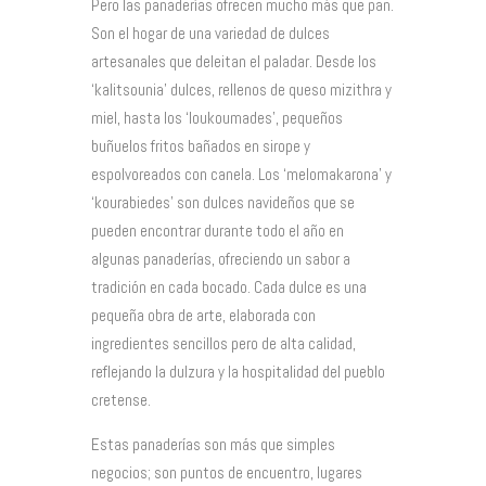
Pero las panaderías ofrecen mucho más que pan.
Son el hogar de una variedad de dulces
artesanales que deleitan el paladar. Desde los
‘kalitsounia’ dulces, rellenos de queso mizithra y
miel, hasta los ‘loukoumades’, pequeños
buñuelos fritos bañados en sirope y
espolvoreados con canela. Los ‘melomakarona’ y
‘kourabiedes’ son dulces navideños que se
pueden encontrar durante todo el año en
algunas panaderías, ofreciendo un sabor a
tradición en cada bocado. Cada dulce es una
pequeña obra de arte, elaborada con
ingredientes sencillos pero de alta calidad,
reflejando la dulzura y la hospitalidad del pueblo
cretense.
Estas panaderías son más que simples
negocios; son puntos de encuentro, lugares