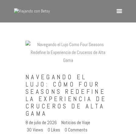
VIAJANDO CON BETSY
Viajando con Betsy
Inicio
Blog
Europa
NAVEGANDO EL
América
LUJO: CÓMO FOUR
Asia
SEASONS REDEFINE
LA EXPERIENCIA DE
Quienes Somos
CRUCEROS DE ALTA
Contacto
GAMA
8 de julio de 2026
Noticias de Viaje
30
Views
0
Likes
0
Comments