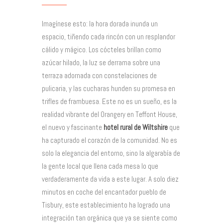
Imagínese esto: la hora dorada inunda un
espacio, tiñendo cada rincón con un resplandor
cálido y mágico. Los cócteles brillan como
azúcar hilado, la luz se derrama sobre una
terraza adornada con constelaciones de
pulicaria, y las cucharas hunden su promesa en
trifles de frambuesa. Este no es un sueño, es la
realidad vibrante del Orangery en Teffont House,
el nuevo y fascinante
hotel rural de Wiltshire
que
ha capturado el corazón de la comunidad. No es
solo la elegancia del entorno, sino la algarabía de
la gente local que llena cada mesa lo que
verdaderamente da vida a este lugar. A solo diez
minutos en coche del encantador pueblo de
Tisbury, este establecimiento ha logrado una
integración tan orgánica que ya se siente como