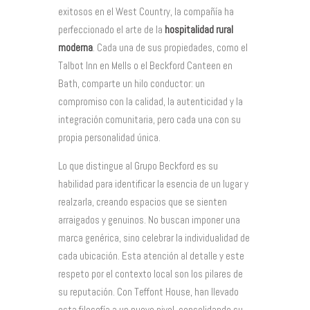
exitosos en el West Country, la compañía ha
perfeccionado el arte de la
hospitalidad rural
moderna
. Cada una de sus propiedades, como el
Talbot Inn en Mells o el Beckford Canteen en
Bath, comparte un hilo conductor: un
compromiso con la calidad, la autenticidad y la
integración comunitaria, pero cada una con su
propia personalidad única.
Lo que distingue al Grupo Beckford es su
habilidad para identificar la esencia de un lugar y
realzarla, creando espacios que se sienten
arraigados y genuinos. No buscan imponer una
marca genérica, sino celebrar la individualidad de
cada ubicación. Esta atención al detalle y este
respeto por el contexto local son los pilares de
su reputación. Con Teffont House, han llevado
esta filosofía a un nuevo nivel, consolidando su