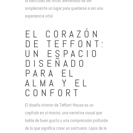
la identidad del hotel, elevándolo de ser
simplemente un lugar para quedarse a ser una
experiencia vital.
EL CORAZÓN
DE TEFFONT:
UN ESPACIO
DISEÑADO
PARA EL
ALMA Y EL
CONFORT
El diseño interior de Teffont House es un
capítulo en sí mismo, una narrativa visual que
habla de buen gusto y una comprensión profunda
de lo que significa crear un santuario. Lejos de la