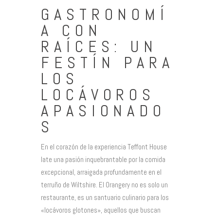
GASTRONOMÍ
A CON
RAÍCES: UN
FESTÍN PARA
LOS
LOCÁVOROS
APASIONADO
S
En el corazón de la experiencia Teffont House
late una pasión inquebrantable por la comida
excepcional, arraigada profundamente en el
terruño de Wiltshire. El Orangery no es solo un
restaurante, es un santuario culinario para los
«locávoros glotones», aquellos que buscan