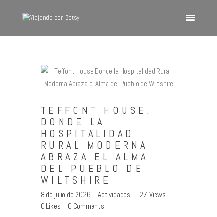
VIAJANDO CON BETSY
Viajando con Betsy
Inicio
Blog
TEFFONT HOUSE:
Europa
DONDE LA
América
HOSPITALIDAD
Asia
RURAL MODERNA
ABRAZA EL ALMA
Quienes Somos
DEL PUEBLO DE
Contacto
WILTSHIRE
8 de julio de 2026
Actividades
27
Views
0
Likes
0
Comments