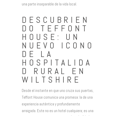
una parte inseparable de la vida local.
DESCUBRIEN
DO TEFFONT
HOUSE: UN
NUEVO ICONO
DE LA
HOSPITALIDA
D RURAL EN
WILTSHIRE
Desde el instante en que uno cruza sus puertas,
Teffont House comunica una promesa: la de una
experiencia auténtica y profundamente
arraigada. Este no es un hotel cualquiera; es una