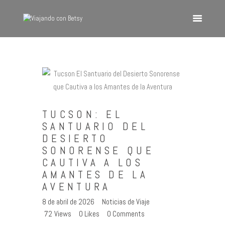
VIAJANDO CON BETSY
Viajando con Betsy
Inicio
Blog
Europa
TUCSON: EL
América
SANTUARIO DEL
DESIERTO
Asia
SONORENSE QUE
Quienes Somos
CAUTIVA A LOS
Contacto
AMANTES DE LA
AVENTURA
8 de abril de 2026
Noticias de Viaje
72
Views
0
Likes
0
Comments