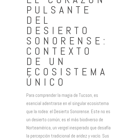
PULSANTE
DEL
DESIERTO
SONORENSE:
CONTEXTO
DE UN
ECOSISTEMA
ÚNICO
Para comprender la magia de Tucson, es
esencial adentrarse en el singular ecosistema
que la rodea: el Desierto Sonorense. Este no es
un desierto común; es el más biodiverso de
Norteamérica, un vergel inesperado que desafía
la percepción tradicional de aridez y vacío. Sus