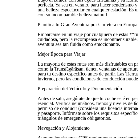
perfecta. Ya sea en verano, para hacer senderismo y 
una belleza espectacular en cualquier estación. Es u
con su incomparable belleza natural.
Planifica tu Gran Aventura por Carretera en Europa
Embarcarse en un viaje por cualquiera de estas **ru
cuidadosa, pero la recompensa es inconmensurable. 
aventura sea tan fluida como emocionante.
Mejor Época para Viajar
La mayoría de estas rutas son más disfrutables en p
como la Transfăgărășan, tienen ventanas de apertura 
para tu destino específico antes de partir. Las Tierr
invierno, pero las condiciones de conducción pueden
Preparación del Vehículo y Documentación
Antes de salir, asegúrate de que tu coche esté en p
esencial. Verifica neumáticos, frenos y niveles de l
permiso de conducir (considera una licencia internac
y pasaporte. Infórmate sobre los requisitos específic
triángulos de emergencia obligatorios.
Navegación y Alojamiento
Aunque los sistemas GPS modernos son excelentes, 