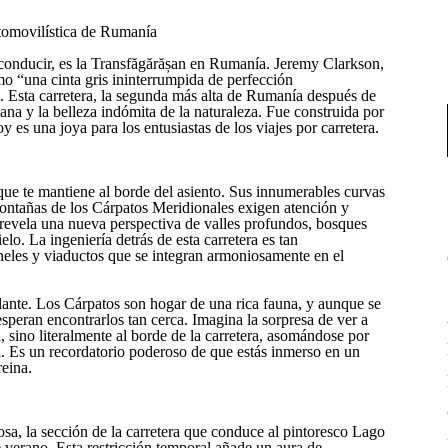
tomovilística de Rumanía
 conducir, es la Transfăgărășan en Rumanía. Jeremy Clarkson,
o “una cinta gris ininterrumpida de perfección
o. Esta carretera, la segunda más alta de Rumanía después de
ana y la belleza indómita de la naturaleza. Fue construida por
 es una joya para los entusiastas de los viajes por carretera.
que te mantiene al borde del asiento. Sus innumerables curvas
montañas de los Cárpatos Meridionales exigen atención y
 revela una nueva perspectiva de valles profundos, bosques
lo. La ingeniería detrás de esta carretera es tan
neles y viaductos que se integran armoniosamente en el
olante. Los Cárpatos son hogar de una rica fauna, y aunque se
esperan encontrarlos tan cerca. Imagina la sorpresa de ver a
, sino literalmente al borde de la carretera, asomándose por
a. Es un recordatorio poderoso de que estás inmerso en un
reina.
sa, la sección de la carretera que conduce al pintoresco Lago
 verano. Esta restricción temporal añade un aura de