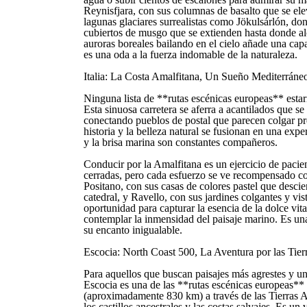
Reynisfjara, con sus columnas de basalto que se ele
lagunas glaciares surrealistas como Jökulsárlón, do
cubiertos de musgo que se extienden hasta donde alca
auroras boreales bailando en el cielo añade una cap
es una oda a la fuerza indomable de la naturaleza.
Italia: La Costa Amalfitana, Un Sueño Mediterráne
Ninguna lista de **rutas escénicas europeas** estar
Esta sinuosa carretera se aferra a acantilados que se
conectando pueblos de postal que parecen colgar pre
historia y la belleza natural se fusionan en una expe
y la brisa marina son constantes compañeros.
Conducir por la Amalfitana es un ejercicio de pacien
cerradas, pero cada esfuerzo se ve recompensado co
Positano, con sus casas de colores pastel que desci
catedral, y Ravello, con sus jardines colgantes y vi
oportunidad para capturar la esencia de la dolce vit
contemplar la inmensidad del paisaje marino. Es una
su encanto inigualable.
Escocia: North Coast 500, La Aventura por las Tierr
Para aquellos que buscan paisajes más agrestes y u
Escocia es una de las **rutas escénicas europeas** m
(aproximadamente 830 km) a través de las Tierras Al
los castillos ancestrales y las costas salvajes. Es u