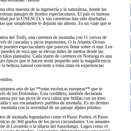
 obra maestra de la ingeniería y la naturaleza, donde las
raviesan paisajes de fiordos espectaculares. El país es famoso
nidad por la UNESCO, y sus carreteras han sido diseñadas
tas que simplemente te dejarán sin aliento. Es un viaje que te
.
lera del Troll), una carretera de montaña con 11 curvas de
ravés de cascadas y picos imponentes. O la Atlantic Ocean
 de puentes espectaculares que parecen flotar sobre el mar. Los
 paredes de roca que se elevan miles de metros desde las
n hilos plateados. Cada tramo de carretera en Noruega es una
ajes épicos que te hacen sentir pequeño ante la magnificencia
 belleza natural convierte a estas rutas en experiencias
entidos
contramos otra de las **rutas escénicas europeas** que te
ravés de los Dolomitas. Esta cordillera, también declarada
sa por sus picos de roca caliza que brillan con un tono
eralda y sus encantadores pueblos de montaña. Es un destino
montaña con la serenidad de un paisaje alpino prístino.
tos de montaña legendarios como el Passo Pordoi, el Passo
ámicas de 360 grados de los picos circundantes. Los amantes
Cime di Lavaredo o la silueta del Sassolungo. Lagos como el
ca caseta de madera, son paradas obligatorias para una postal