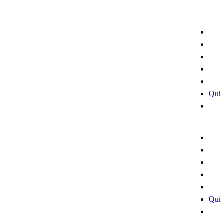
Inicio
Viajando con Betsy
Blog
Viajando con Betsy
Europa
América
Qui
Asia
Quienes Somos
Contacto
Qui