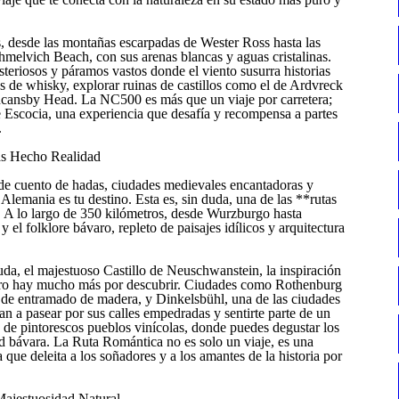
, desde las montañas escarpadas de Wester Ross hasta las
hmelvich Beach, con sus arenas blancas y aguas cristalinas.
misteriosos y páramos vastos donde el viento susurra historias
ías de whisky, explorar ruinas de castillos como el de Ardvreck
ncansby Head. La NC500 es más que un viaje por carretera;
e Escocia, una experiencia que desafía y recompensa a partes
.
s Hecho Realidad
os de cuento de hadas, ciudades medievales encantadoras y
lemania es tu destino. Esta es, sin duda, una de las **rutas
a. A lo largo de 350 kilómetros, desde Wurzburgo hasta
 y el folklore bávaro, repleto de paisajes idílicos y arquitectura
da, el majestuoso Castillo de Neuschwanstein, la inspiración
 Pero hay mucho más por descubrir. Ciudades como Rothenburg
s de entramado de madera, y Dinkelsbühl, una de las ciudades
n a pasear por sus calles empedradas y sentirte parte de un
s de pintorescos pueblos vinícolas, donde puedes degustar los
dad bávara. La Ruta Romántica no es solo un viaje, es una
a que deleita a los soñadores y a los amantes de la historia por
Majestuosidad Natural