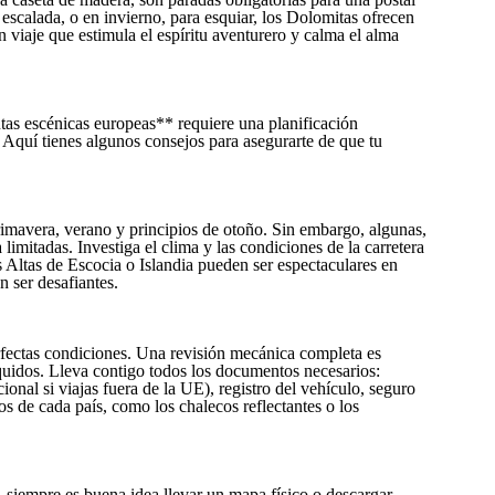
escalada, o en invierno, para esquiar, los Dolomitas ofrecen
n viaje que estimula el espíritu aventurero y calma el alma
tas escénicas europeas** requiere una planificación
Aquí tienes algunos consejos para asegurarte de que tu
rimavera, verano y principios de otoño. Sin embargo, algunas,
limitadas. Investiga el clima y las condiciones de la carretera
as Altas de Escocia o Islandia pueden ser espectaculares en
 ser desafiantes.
erfectas condiciones. Una revisión mecánica completa es
íquidos. Lleva contigo todos los documentos necesarios:
ional si viajas fuera de la UE), registro del vehículo, seguro
os de cada país, como los chalecos reflectantes o los
siempre es buena idea llevar un mapa físico o descargar