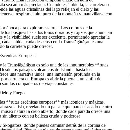
ita sea aún más preciada. Cuando está abierta, la carretera se
e las aguas cristalinas del lago reflejan el cielo y las
enerse, respirar el aire puro de la montaña y maravillarse con
jor época para explorar esta ruta. Los colores de la
de los bosques hasta los tonos dorados y rojizos que anuncian
 y la visibilidad suele ser excelente, permitiendo apreciar la
, cada subida, cada descenso en la Transfăgărășan es una
olo la carretera puede ofrecer.
 Escénicas Europeas
 y la Transfăgărășan es solo una de las innumerables **rutas
Desde los paisajes volcánicos de Islandia hasta los
ofrece una narrativa única, una inmersión profunda en la
 por carretera en Europa es abrir la puerta a un sinfín de
o son los compañeros de viaje constantes.
 Hielo y Fuego
 las **rutas escénicas europeas** más icónicas y mágicas.
braza la isla, revelando un paisaje que parece sacado de otro
 museo natural a cielo abierto, donde cada parada ofrece una
 sin aliento con su belleza cruda y poderosa.
 Skogafoss, donde puedes caminar detrás de la cortina de
majestuosidad. Piensa en playas de arena negra volcánica como