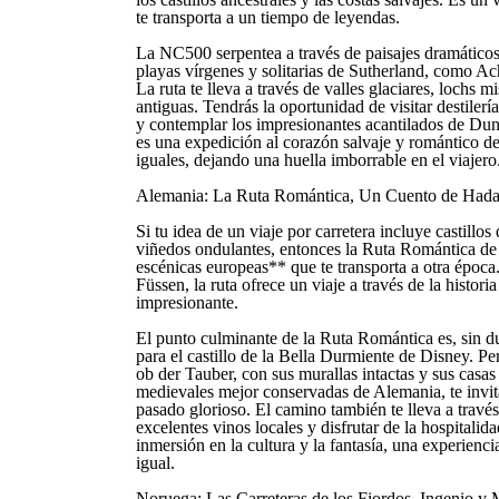
te transporta a un tiempo de leyendas.
La NC500 serpentea a través de paisajes dramáticos
playas vírgenes y solitarias de Sutherland, como Ac
La ruta te lleva a través de valles glaciares, lochs 
antiguas. Tendrás la oportunidad de visitar destiler
y contemplar los impresionantes acantilados de Du
es una expedición al corazón salvaje y romántico d
iguales, dejando una huella imborrable en el viajero
Alemania: La Ruta Romántica, Un Cuento de Hada
Si tu idea de un viaje por carretera incluye castill
viñedos ondulantes, entonces la Ruta Romántica de A
escénicas europeas** que te transporta a otra époc
Füssen, la ruta ofrece un viaje a través de la historia
impresionante.
El punto culminante de la Ruta Romántica es, sin du
para el castillo de la Bella Durmiente de Disney.
ob der Tauber, con sus murallas intactas y sus casa
medievales mejor conservadas de Alemania, te invita
pasado glorioso. El camino también te lleva a travé
excelentes vinos locales y disfrutar de la hospitali
inmersión en la cultura y la fantasía, una experienci
igual.
Noruega: Las Carreteras de los Fiordos, Ingenio y 