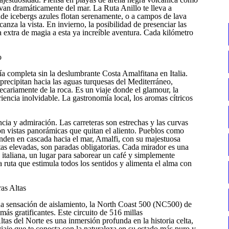
van dramáticamente del mar. La Ruta Anillo te lleva a
nde icebergs azules flotan serenamente, o a campos de lava
nza la vista. En invierno, la posibilidad de presenciar las
a extra de magia a esta ya increíble aventura. Cada kilómetro
o
ía completa sin la deslumbrante Costa Amalfitana en Italia.
 precipitan hacia las aguas turquesas del Mediterráneo,
cariamente de la roca. Es un viaje donde el glamour, la
riencia inolvidable. La gastronomía local, los aromas cítricos
cia y admiración. Las carreteras son estrechas y las curvas
n vistas panorámicas que quitan el aliento. Pueblos como
enden en cascada hacia el mar, Amalfi, con su majestuosa
stas elevadas, son paradas obligatorias. Cada mirador es una
a italiana, un lugar para saborear un café y simplemente
 ruta que estimula todos los sentidos y alimenta el alma con
as Altas
na sensación de aislamiento, la North Coast 500 (NC500) de
ás gratificantes. Este circuito de 516 millas
tas del Norte es una inmersión profunda en la historia celta,
n viaje que te conecta con la naturaleza en su estado más puro y