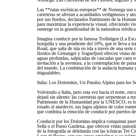
Las **rutas escénicas europeas** de Noruega son una
carreteras se aferran a acantilados vertiginosos y at
por sus fiordos, declarados Patrimonio de la Huma
para maximizar la experiencia visual, ofreciendo vis
sumerge en la grandiosidad de la naturaleza nórdica
Imagina conducir por la famosa Trollstigen (La Esca
horquilla y una pendiente del 10%, que te lleva a t
Road, que salta de isla en isla a través de una serie
fiordos de Geiranger y Sognefjord ofrecen vistas de
aguas profundas, salpicadas de cascadas que caen e
invitación a la aventura, a la contemplación de pais
del mundo. La combinación de la audacia humana y la
inigualables.
Italia: Los Dolomitas, Un Paraíso Alpino para los S
Volviendo a Italia, pero esta vez hacia el norte, en
dejará sin aliento: las carreteras que serpentean a t
Patrimonio de la Humanidad por la UNESCO, es famo
rosado al atardecer, sus lagos alpinos de color esm
que combina la emoción de conducir por puertos de 
Conducir por los Dolomitas implica conquistar puer
Sella o el Passo Gardena, que ofrecen vistas panor
de la fotografía se deleitarán con las icónicas Tre 
Lago di Braies, con sus aguas cristalinas y su icóni