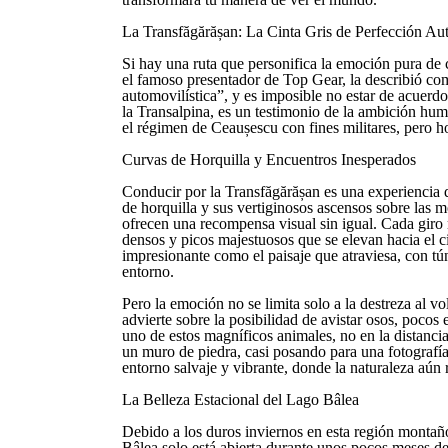
La Transfăgărășan: La Cinta Gris de Perfección Au
Si hay una ruta que personifica la emoción pura de
el famoso presentador de Top Gear, la describió com
automovilística”, y es imposible no estar de acuerd
la Transalpina, es un testimonio de la ambición hum
el régimen de Ceaușescu con fines militares, pero hoy
Curvas de Horquilla y Encuentros Inesperados
Conducir por la Transfăgărășan es una experiencia 
de horquilla y sus vertiginosos ascensos sobre las 
ofrecen una recompensa visual sin igual. Cada giro
densos y picos majestuosos que se elevan hacia el cie
impresionante como el paisaje que atraviesa, con tú
entorno.
Pero la emoción no se limita solo a la destreza al v
advierte sobre la posibilidad de avistar osos, pocos 
uno de estos magníficos animales, no en la distancia
un muro de piedra, casi posando para una fotografí
entorno salvaje y vibrante, donde la naturaleza aún 
La Belleza Estacional del Lago Bâlea
Debido a los duros inviernos en esta región montaño
Bâlea solo está abierta durante unos pocos meses de