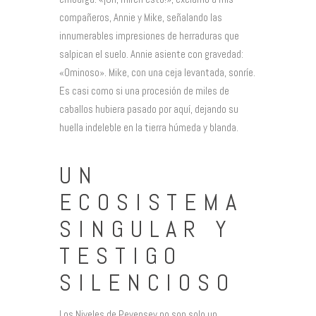
compañeros, Annie y Mike, señalando las
innumerables impresiones de herraduras que
salpican el suelo. Annie asiente con gravedad:
«Ominoso». Mike, con una ceja levantada, sonríe.
Es casi como si una procesión de miles de
caballos hubiera pasado por aquí, dejando su
huella indeleble en la tierra húmeda y blanda.
UN
ECOSISTEMA
SINGULAR Y
TESTIGO
SILENCIOSO
Los Niveles de Pevensey no son solo un