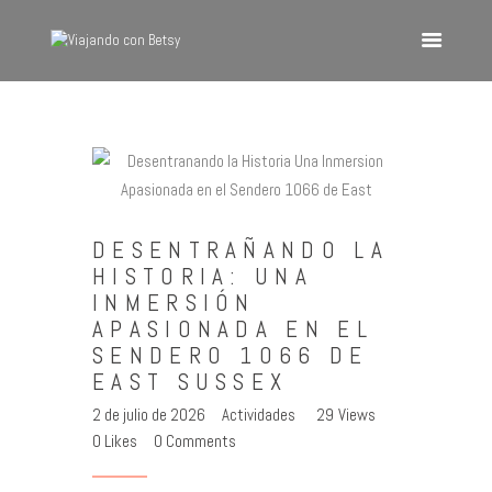
VIAJANDO CON BETSY
Viajando con Betsy
Inicio
Blog
DESENTRAÑANDO LA
Europa
HISTORIA: UNA
América
INMERSIÓN
Asia
APASIONADA EN EL
SENDERO 1066 DE
Quienes Somos
EAST SUSSEX
Contacto
2 de julio de 2026
Actividades
29
Views
0
Likes
0
Comments