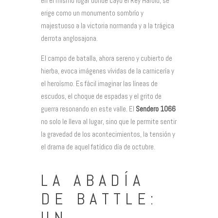
en el mismo lugar donde cayó el Rey Harold, se
erige como un monumento sombrío y
majestuoso a la victoria normanda y a la trágica
derrota anglosajona.
El campo de batalla, ahora sereno y cubierto de
hierba, evoca imágenes vívidas de la carnicería y
el heroísmo. Es fácil imaginar las líneas de
escudos, el choque de espadas y el grito de
guerra resonando en este valle. El
Sendero 1066
no solo le lleva al lugar, sino que le permite sentir
la gravedad de los acontecimientos, la tensión y
el drama de aquel fatídico día de octubre.
LA ABADÍA
DE BATTLE:
UN