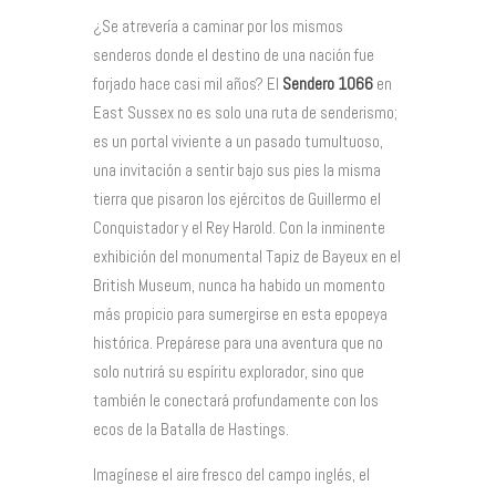
¿Se atrevería a caminar por los mismos
senderos donde el destino de una nación fue
forjado hace casi mil años? El
Sendero 1066
en
East Sussex no es solo una ruta de senderismo;
es un portal viviente a un pasado tumultuoso,
una invitación a sentir bajo sus pies la misma
tierra que pisaron los ejércitos de Guillermo el
Conquistador y el Rey Harold. Con la inminente
exhibición del monumental Tapiz de Bayeux en el
British Museum, nunca ha habido un momento
más propicio para sumergirse en esta epopeya
histórica. Prepárese para una aventura que no
solo nutrirá su espíritu explorador, sino que
también le conectará profundamente con los
ecos de la Batalla de Hastings.
Imagínese el aire fresco del campo inglés, el