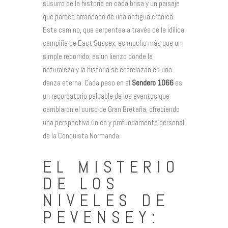
susurro de la historia en cada brisa y un paisaje
que parece arrancado de una antigua crónica.
Este camino, que serpentea a través de la idílica
campiña de East Sussex, es mucho más que un
simple recorrido; es un lienzo donde la
naturaleza y la historia se entrelazan en una
danza eterna. Cada paso en el
Sendero 1066
es
un recordatorio palpable de los eventos que
cambiaron el curso de Gran Bretaña, ofreciendo
una perspectiva única y profundamente personal
de la Conquista Normanda.
EL MISTERIO
DE LOS
NIVELES DE
PEVENSEY: