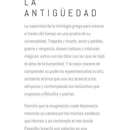
LA
ANTIGÜEDAD
La capacidad de la mitología griega para resonar
a través del tiempo es una prueba de su
universalidad. Tragedia y triunfo, amor y pérdida,
guerra y venganza, dioses celosos y criaturas
mágicas: estos son los hilos con los que se tejió
el alma de la humanidad. Y la mejor manera de
comprender su poder es experimentarlos in situ,
sintiendo la brisa que una vez acarició a los
olímpicos y contemplando los horizontes que
inspiraron a filósofos y poetas.
Permitir que la imaginación vuele libremente
mientras se camina por los mismos senderos
que Hermes o se contempla el mar donde
Poseidón levantó sus palacios es una