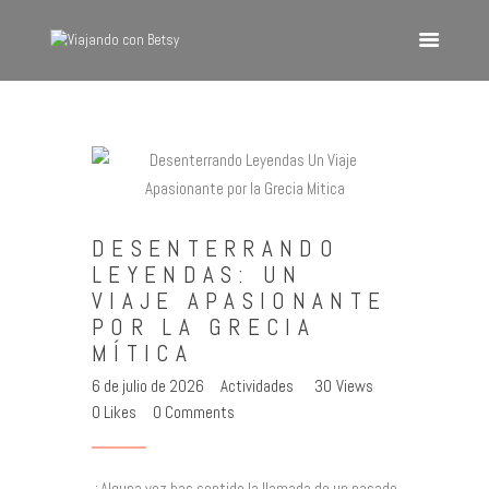
VIAJANDO CON BETSY
Viajando con Betsy
Inicio
Blog
DESENTERRANDO
Europa
LEYENDAS: UN
América
VIAJE APASIONANTE
Asia
POR LA GRECIA
MÍTICA
Quienes Somos
6 de julio de 2026
Actividades
30
Views
Contacto
0
Likes
0
Comments
¿Alguna vez has sentido la llamada de un pasado