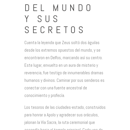
DEL MUNDO
Y SUS
SECRETOS
Cuenta la leyenda que Zeus soltó dos águilas
desde los extremos opuestos del mundo, y se
encontraron en Delfos, marcando así su centro.
Este lugar, envuelto en un aura de misterio y
reverencia, fue testigo de innumerables dramas
humanos y divinos. Caminar por sus senderos es
conectar con una fuente ancestral de
conocimiento y profecía.
Los tesoros de las ciudades-estado, construidos
para honrar a Apolo y agradecer sus oráculos,
jalonan la Vía Sacra, la ruta ceremonial que
ascendía hacia el templo principal. Cada uno de