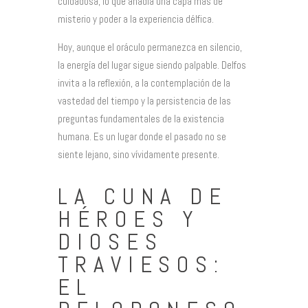
cuidadosa, lo que añadía una capa más de
misterio y poder a la experiencia délfica.
Hoy, aunque el oráculo permanezca en silencio,
la energía del lugar sigue siendo palpable. Delfos
invita a la reflexión, a la contemplación de la
vastedad del tiempo y la persistencia de las
preguntas fundamentales de la existencia
humana. Es un lugar donde el pasado no se
siente lejano, sino vívidamente presente.
LA CUNA DE
HÉROES Y
DIOSES
TRAVIESOS:
EL