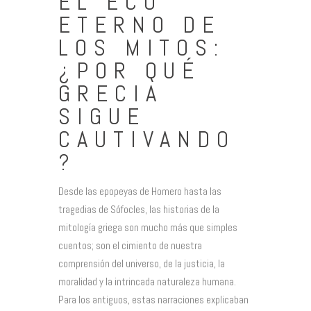
EL ECO
ETERNO DE
LOS MITOS:
¿POR QUÉ
GRECIA
SIGUE
CAUTIVANDO
?
Desde las epopeyas de Homero hasta las
tragedias de Sófocles, las historias de la
mitología griega son mucho más que simples
cuentos; son el cimiento de nuestra
comprensión del universo, de la justicia, la
moralidad y la intrincada naturaleza humana.
Para los antiguos, estas narraciones explicaban