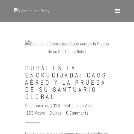
VIAJANDO CON BETSY
Viajando con Betsy
Inicio
Blog
Europa
DUBÁI EN LA
América
ENCRUCIJADA: CAOS
AÉREO Y LA PRUEBA
Asia
DE SU SANTUARIO
Quienes Somos
GLOBAL
Contacto
3 de marzo de 2026
Noticias de Viaje
163
Views
0
Likes
0
Comments
Cientos de viajeros se encontraron atrapados en