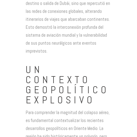
destino o salida de Dubái, sino que repercutió en
las redes de conexiones globales, alterando
itinerarios de viajes que abarcaban continentes.
Esto demostró la interconexión profunda del
sistema de aviación mundial y la vulnerabilidad
de sus puntos neurálgicos ante eventos
imprevistos.
UN
CONTEXTO
GEOPOLÍTICO
EXPLOSIVO
Para comprender la magnitud del colapso aéreo,
es fundamental contextualizar los recientes
desarrollos geopolíticos en Oriente Medio. La
región ha sido históricamente un polvorín, pero