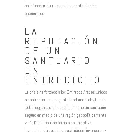
en infraestructura para atraer este tipo de
encuentros.
LA
REPUTACIÓN
DE UN
SANTUARIO
EN
ENTREDICHO
La crisis ha forzado a los Emiratos Árabes Unidos
a confrontar una pregunta fundamental: ¿Puede
Dubái seguir siendo percibido como un santuario
seguro en medio de una región geopolíticamente
volátil? Su reputación ha sido un activo
invaluable, atrayendo a expatriados, inversores y