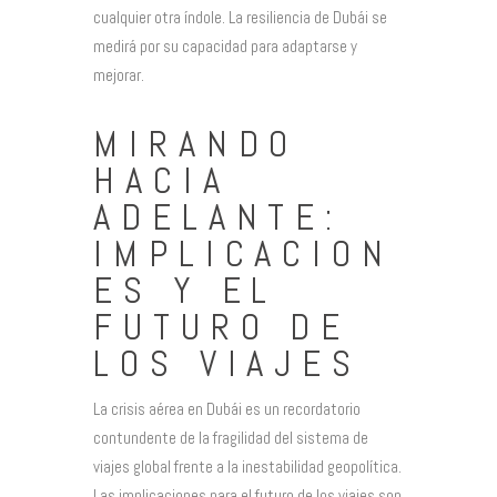
cualquier otra índole. La resiliencia de Dubái se
medirá por su capacidad para adaptarse y
mejorar.
MIRANDO
HACIA
ADELANTE:
IMPLICACION
ES Y EL
FUTURO DE
LOS VIAJES
La crisis aérea en Dubái es un recordatorio
contundente de la fragilidad del sistema de
viajes global frente a la inestabilidad geopolítica.
Las implicaciones para el futuro de los viajes son