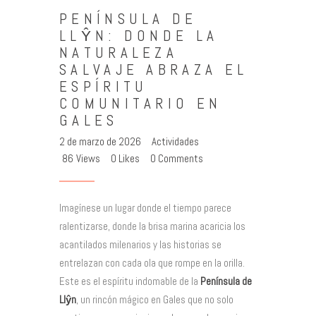
PENÍNSULA DE
LLŶN: DONDE LA
NATURALEZA
SALVAJE ABRAZA EL
ESPÍRITU
COMUNITARIO EN
GALES
2 de marzo de 2026
Actividades
86
Views
0
Likes
0
Comments
Imagínese un lugar donde el tiempo parece
ralentizarse, donde la brisa marina acaricia los
acantilados milenarios y las historias se
entrelazan con cada ola que rompe en la orilla.
Este es el espíritu indomable de la
Península de
Llŷn
, un rincón mágico en Gales que no solo