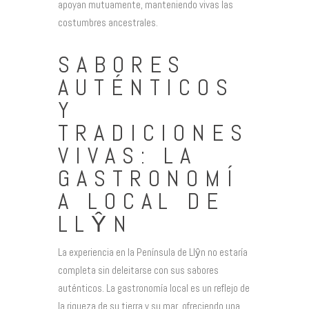
apoyan mutuamente, manteniendo vivas las
costumbres ancestrales.
SABORES
AUTÉNTICOS
Y
TRADICIONES
VIVAS: LA
GASTRONOMÍ
A LOCAL DE
LLŶN
La experiencia en la Península de Llŷn no estaría
completa sin deleitarse con sus sabores
auténticos. La gastronomía local es un reflejo de
la riqueza de su tierra y su mar, ofreciendo una