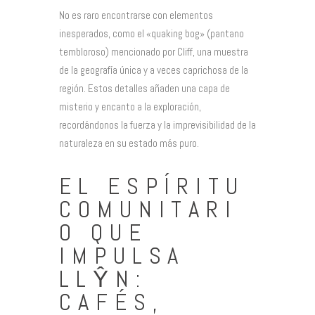
No es raro encontrarse con elementos
inesperados, como el «quaking bog» (pantano
tembloroso) mencionado por Cliff, una muestra
de la geografía única y a veces caprichosa de la
región. Estos detalles añaden una capa de
misterio y encanto a la exploración,
recordándonos la fuerza y la imprevisibilidad de la
naturaleza en su estado más puro.
EL ESPÍRITU
COMUNITARI
O QUE
IMPULSA
LLŶN:
CAFÉS,