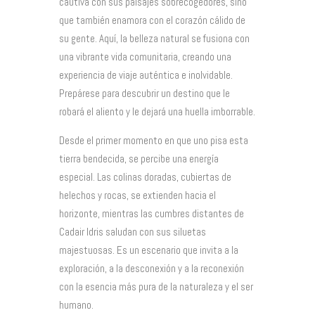
cautiva con sus paisajes sobrecogedores, sino
que también enamora con el corazón cálido de
su gente. Aquí, la belleza natural se fusiona con
una vibrante vida comunitaria, creando una
experiencia de viaje auténtica e inolvidable.
Prepárese para descubrir un destino que le
robará el aliento y le dejará una huella imborrable.
Desde el primer momento en que uno pisa esta
tierra bendecida, se percibe una energía
especial. Las colinas doradas, cubiertas de
helechos y rocas, se extienden hacia el
horizonte, mientras las cumbres distantes de
Cadair Idris saludan con sus siluetas
majestuosas. Es un escenario que invita a la
exploración, a la desconexión y a la reconexión
con la esencia más pura de la naturaleza y el ser
humano.