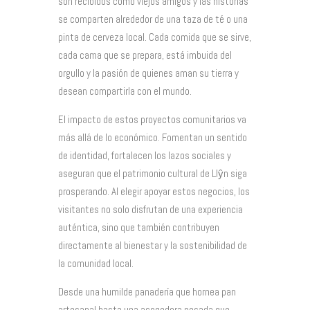
son recibidos como viejos amigos y las historias
se comparten alrededor de una taza de té o una
pinta de cerveza local. Cada comida que se sirve,
cada cama que se prepara, está imbuida del
orgullo y la pasión de quienes aman su tierra y
desean compartirla con el mundo.
El impacto de estos proyectos comunitarios va
más allá de lo económico. Fomentan un sentido
de identidad, fortalecen los lazos sociales y
aseguran que el patrimonio cultural de Llŷn siga
prosperando. Al elegir apoyar estos negocios, los
visitantes no solo disfrutan de una experiencia
auténtica, sino que también contribuyen
directamente al bienestar y la sostenibilidad de
la comunidad local.
Desde una humilde panadería que hornea pan
artesanal hasta una acogedora posada que