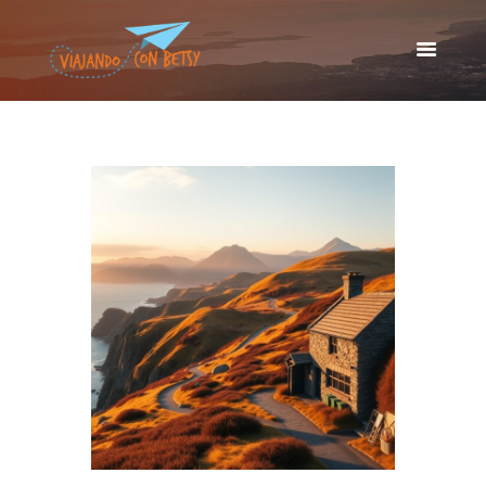
VIAJANDO CON BETSY
Viajando con Betsy
Inicio
Blog
Europa
América
Asia
Quienes Somos
Contacto