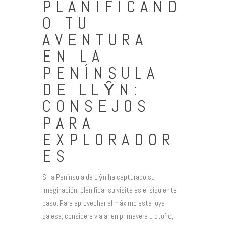
PLANIFICAND
O TU
AVENTURA
EN LA
PENÍNSULA
DE LLŶN:
CONSEJOS
PARA
EXPLORADOR
ES
Si la Península de Llŷn ha capturado su
imaginación, planificar su visita es el siguiente
paso. Para aprovechar al máximo esta joya
galesa, considere viajar en primavera u otoño,