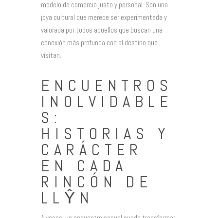
modelo de comercio justo y personal. Son una
joya cultural que merece ser experimentada y
valorada por todos aquellos que buscan una
conexión más profunda con el destino que
visitan.
ENCUENTROS
INOLVIDABLE
S:
HISTORIAS Y
CARÁCTER
EN CADA
RINCÓN DE
LLŶN
A veces, un encuentro casual puede transformar