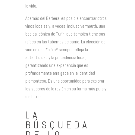
la vida.
Además del Barbera, es posible encontrar otros
vinos locales y, a veces, incluso vermouth, una
bebida icónica de Turín, que también tiene sus
raíces en las tabernas de barrio. La elección del
vino en una *piòla* siempre refleja la
autenticidad y la procedencia local,
garantizando una experiencia que es
profundamente arraigada en la identidad
piamontesa. Es una oportunidad para explorar
los sabores de la región en su forma más pura y
sin filtros.
LA
BÚSQUEDA
DE LO