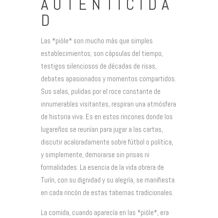
AUTENTICIDA
D
Las *piòle* son mucho más que simples
establecimientos; son cápsulas del tiempo,
testigos silenciosos de décadas de risas,
debates apasionados y momentos compartidos.
Sus salas, pulidas por el roce constante de
innumerables visitantes, respiran una atmósfera
de historia viva. Es en estos rincones donde los
lugareños se reunían para jugar a las cartas,
discutir acaloradamente sobre fútbol o política,
y simplemente, demorarse sin prisas ni
formalidades. La esencia de la vida obrera de
Turín, con su dignidad y su alegría, se manifiesta
en cada rincón de estas tabernas tradicionales.
La comida, cuando aparecía en las *piòle*, era