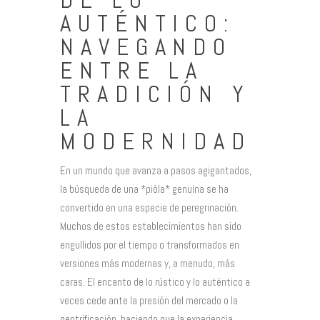
AUTÉNTICO:
NAVEGANDO
ENTRE LA
TRADICIÓN Y
LA
MODERNIDAD
En un mundo que avanza a pasos agigantados,
la búsqueda de una *piòla* genuina se ha
convertido en una especie de peregrinación.
Muchos de estos establecimientos han sido
engullidos por el tiempo o transformados en
versiones más modernas y, a menudo, más
caras. El encanto de lo rústico y lo auténtico a
veces cede ante la presión del mercado o la
gentrificación, haciendo que la experiencia