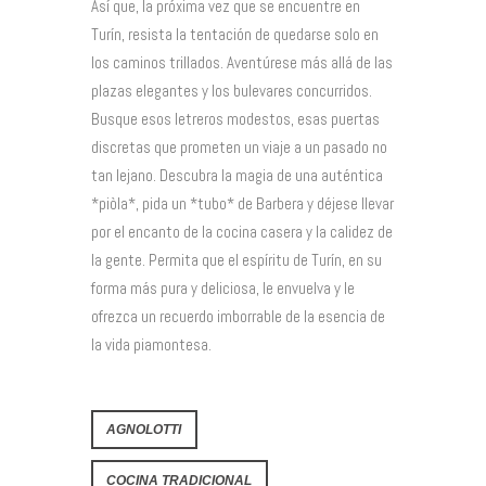
Así que, la próxima vez que se encuentre en
Turín, resista la tentación de quedarse solo en
los caminos trillados. Aventúrese más allá de las
plazas elegantes y los bulevares concurridos.
Busque esos letreros modestos, esas puertas
discretas que prometen un viaje a un pasado no
tan lejano. Descubra la magia de una auténtica
*piòla*, pida un *tubo* de Barbera y déjese llevar
por el encanto de la cocina casera y la calidez de
la gente. Permita que el espíritu de Turín, en su
forma más pura y deliciosa, le envuelva y le
ofrezca un recuerdo imborrable de la esencia de
la vida piamontesa.
AGNOLOTTI
COCINA TRADICIONAL