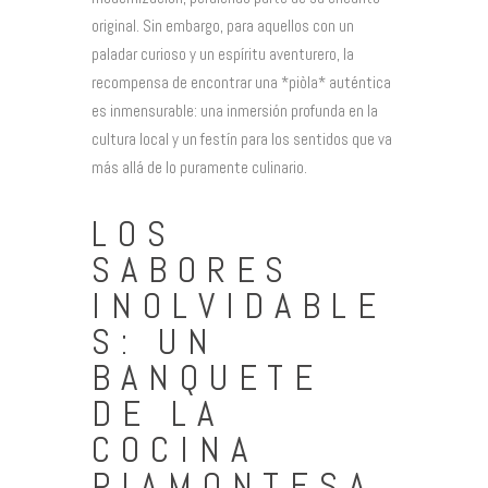
original. Sin embargo, para aquellos con un
paladar curioso y un espíritu aventurero, la
recompensa de encontrar una *piòla* auténtica
es inmensurable: una inmersión profunda en la
cultura local y un festín para los sentidos que va
más allá de lo puramente culinario.
LOS
SABORES
INOLVIDABLE
S: UN
BANQUETE
DE LA
COCINA
PIAMONTESA