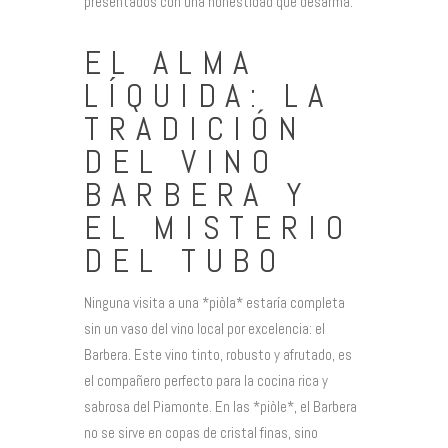
presentados con una honestidad que desarma.
EL ALMA
LÍQUIDA: LA
TRADICIÓN
DEL VINO
BARBERA Y
EL MISTERIO
DEL TUBO
Ninguna visita a una *piòla* estaría completa
sin un vaso del vino local por excelencia: el
Barbera. Este vino tinto, robusto y afrutado, es
el compañero perfecto para la cocina rica y
sabrosa del Piamonte. En las *piòle*, el Barbera
no se sirve en copas de cristal finas, sino