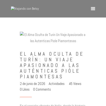
VIAJANDO CON BETSY
Viajando con Betsy
Inicio
Blog
EL ALMA OCULTA DE
Europa
TURÍN: UN VIAJE
América
APASIONADO A LAS
Asia
AUTÉNTICAS PIÒLE
PIAMONTESAS
Quienes Somos
2 de junio de 2026
Actividades
45
Views
Contacto
0
Likes
0
Comments
En el corazón vibrante de Italia, donde la historia