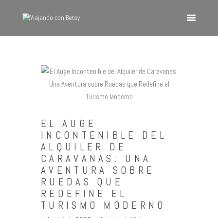
VIAJANDO CON BETSY
Viajando con Betsy
Inicio
Blog
Europa
EL AUGE
América
INCONTENIBLE DEL
Asia
ALQUILER DE
CARAVANAS: UNA
Quienes Somos
AVENTURA SOBRE
Contacto
RUEDAS QUE
REDEFINE EL
TURISMO MODERNO