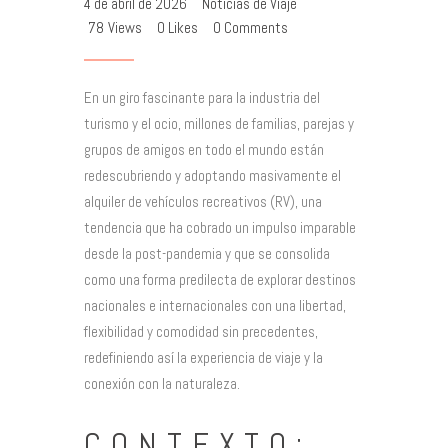
4 de abril de 2026
Noticias de Viaje
78
Views
0
Likes
0
Comments
En un giro fascinante para la industria del
turismo y el ocio, millones de familias, parejas y
grupos de amigos en todo el mundo están
redescubriendo y adoptando masivamente el
alquiler de vehículos recreativos (RV), una
tendencia que ha cobrado un impulso imparable
desde la post-pandemia y que se consolida
como una forma predilecta de explorar destinos
nacionales e internacionales con una libertad,
flexibilidad y comodidad sin precedentes,
redefiniendo así la experiencia de viaje y la
conexión con la naturaleza.
CONTEXTO: