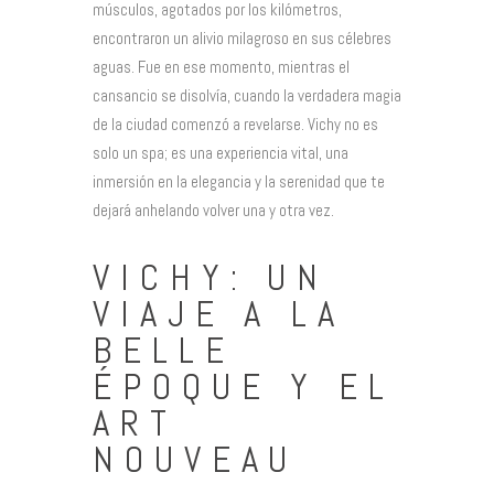
músculos, agotados por los kilómetros,
encontraron un alivio milagroso en sus célebres
aguas. Fue en ese momento, mientras el
cansancio se disolvía, cuando la verdadera magia
de la ciudad comenzó a revelarse. Vichy no es
solo un spa; es una experiencia vital, una
inmersión en la elegancia y la serenidad que te
dejará anhelando volver una y otra vez.
VICHY: UN
VIAJE A LA
BELLE
ÉPOQUE Y EL
ART
NOUVEAU