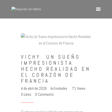
VIAJANDO CON BETSY
Viajando con Betsy
Inicio
Blog
VICHY: UN SUEÑO
Europa
IMPRESIONISTA
América
HECHO REALIDAD EN
Asia
EL CORAZÓN DE
FRANCIA
Quienes Somos
4 de abril de 2026
Actividades
71
Views
Contacto
0
Likes
0
Comments
Si alguna vez has soñado con pasear por un