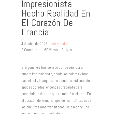
Impresionista
Hecho Realidad En
El Corazón De
Francia
4 de abril de 2026
Actividades
0
Comments
69
Views
0
Likes
Si alguna vez has soñado con pasear por un
cuadro impresionista, donde los colores vibran
bajo el sol y la arquitectura cuenta historias de
épocas doradas, entonces prepárate para
descubrir un destino que te robará el aliento. En
el corazón de Francia, lejos de las multitudes de
los circuitos más transitados, se esconde una
joya que parece sacada de la…