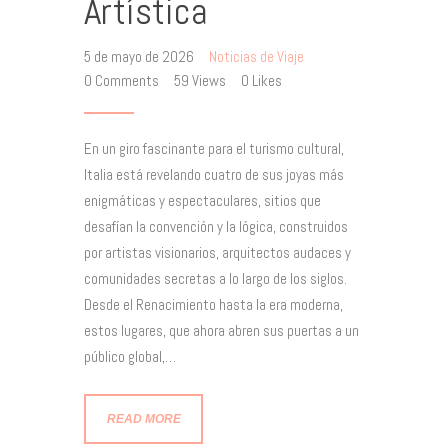
Artística
5 de mayo de 2026
Noticias de Viaje
0
Comments
59
Views
0
Likes
En un giro fascinante para el turismo cultural,
Italia está revelando cuatro de sus joyas más
enigmáticas y espectaculares, sitios que
desafían la convención y la lógica, construidos
por artistas visionarios, arquitectos audaces y
comunidades secretas a lo largo de los siglos.
Desde el Renacimiento hasta la era moderna,
estos lugares, que ahora abren sus puertas a un
público global,…
READ MORE