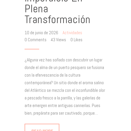
Plena
Transformación
10 de junio de 2026
Actividades
0
Comments
43
Views
0
Likes
¿Alguna vez has soñado con descubrir un lugar
donde el alma de un puerto pesquero se fusiona
con la efervescencia de la cultura
contemporánea? Un sitio donde el aroma salino
del Atlántico se mezcla con el inconfundible olor
a pescado fresco a la parrilla, y las galerías de
arte emergen entre antiguas cannerías. Pues
bien, prepárate para ser cautivado, porque…
READ MORE