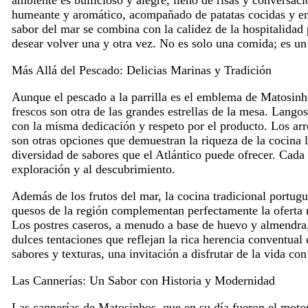
humeante y aromático, acompañado de patatas cocidas y ens
sabor del mar se combina con la calidez de la hospitalidad
desear volver una y otra vez. No es solo una comida; es un 
Más Allá del Pescado: Delicias Marinas y Tradición
Aunque el pescado a la parrilla es el emblema de Matosinh
frescos son otra de las grandes estrellas de la mesa. Lango
con la misma dedicación y respeto por el producto. Los arr
son otras opciones que demuestran la riqueza de la cocina l
diversidad de sabores que el Atlántico puede ofrecer. Cada r
exploración y al descubrimiento.
Además de los frutos del mar, la cocina tradicional portugu
quesos de la región complementan perfectamente la oferta 
Los postres caseros, a menudo a base de huevo y almendra,
dulces tentaciones que reflejan la rica herencia conventua
sabores y texturas, una invitación a disfrutar de la vida co
Las Cannerías: Un Sabor con Historia y Modernidad
Las cannerías de Matosinhos, que en su día fueron el motor