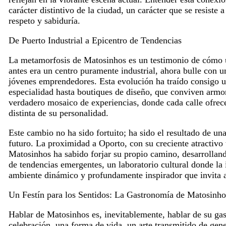
carácter distintivo de la ciudad, un carácter que se resiste 
respeto y sabiduría.
De Puerto Industrial a Epicentro de Tendencias
La metamorfosis de Matosinhos es un testimonio de cómo u
antes era un centro puramente industrial, ahora bulle con un
jóvenes emprendedores. Esta evolución ha traído consigo u
especialidad hasta boutiques de diseño, que conviven armo
verdadero mosaico de experiencias, donde cada calle ofrec
distinta de su personalidad.
Este cambio no ha sido fortuito; ha sido el resultado de una
futuro. La proximidad a Oporto, con su creciente atractivo t
Matosinhos ha sabido forjar su propio camino, desarrolland
de tendencias emergentes, un laboratorio cultural donde la
ambiente dinámico y profundamente inspirador que invita a
Un Festín para los Sentidos: La Gastronomía de Matosinho
Hablar de Matosinhos es, inevitablemente, hablar de su gas
celebración, una forma de vida, un arte transmitido de gen