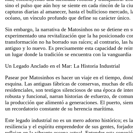
sino el pulso que aún hoy se siente en cada rincón de la ci
capturas diarias al amanecer, hasta el bullicioso mercado, 
océano, un vínculo profundo que define su carácter único.
Sin embargo, la narrativa de Matosinhos no se detiene en s
experimentado una revitalización que la ha posicionado co
transformación no ha borrado sus raíces; al contrario, las 
antiguo y lo nuevo. Es precisamente esta capacidad de reinv
un lugar donde la tradición se encuentra con la vanguardia
Un Legado Anclado en el Mar: La Historia Industrial
Pasear por Matosinhos es hacer un viaje en el tiempo, donde
esquina. Las antiguas fábricas de conservas, muchas de ella
residenciales, son testigos silenciosos de una época de inte
robusta y funcional, narran historias de esfuerzo, de comun
la producción que alimentó a generaciones. El puerto, siemp
un recordatorio constante de su herencia marítima.
Este legado industrial no es un mero adorno histórico; es l
resiliencia y el espíritu emprendedor de sus gentes, forjado
reflejan en la vibrante escena actual. Entender esta conexió