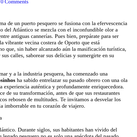
0
Comments
ma de un puerto pesquero se fusiona con la efervescencia
o del Atlántico se mezcla con el inconfundible olor a
entre antiguas cannerías. Pues bien, prepárate para ser
 la vibrante vecina costera de Oporto que está
o que, sin haber alcanzado aún la masificación turística,
 sus calles, saborear sus delicias y sumergirte en su
l mar y a la industria pesquera, ha comenzado una
sinhos
ha sabido entrelazar su pasado obrero con una ola
na experiencia auténtica y profundamente enriquecedora.
lce de su transformación, antes de que sus restaurantes
icos rebosen de multitudes. Te invitamos a desvelar los
la imborrable en tu corazón de viajero.
a
lántico. Durante siglos, sus habitantes han vivido del
e legado pesquero no es solo una anécdota del pasado,