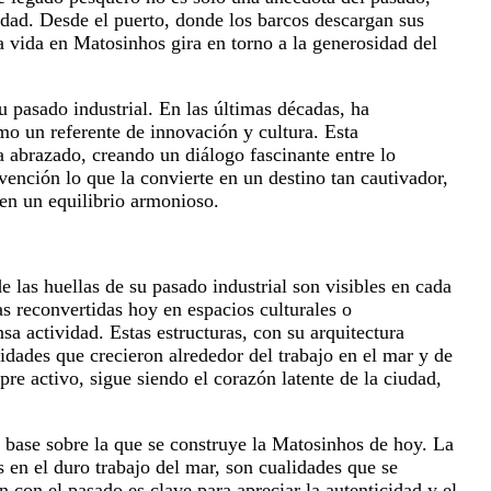
udad. Desde el puerto, donde los barcos descargan sus
la vida en Matosinhos gira en torno a la generosidad del
u pasado industrial. En las últimas décadas, ha
mo un referente de innovación y cultura. Esta
ha abrazado, creando un diálogo fascinante entre lo
ención lo que la convierte en un destino tan cautivador,
 en un equilibrio armonioso.
 las huellas de su pasado industrial son visibles en cada
s reconvertidas hoy en espacios culturales o
nsa actividad. Estas estructuras, con su arquitectura
idades que crecieron alrededor del trabajo en el mar y de
re activo, sigue siendo el corazón latente de la ciudad,
a base sobre la que se construye la Matosinhos de hoy. La
s en el duro trabajo del mar, son cualidades que se
n con el pasado es clave para apreciar la autenticidad y el