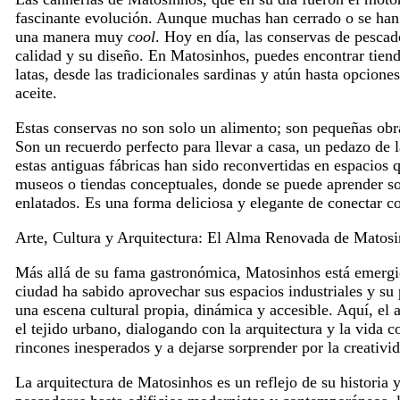
fascinante evolución. Aunque muchas han cerrado o se han t
una manera muy
cool
. Hoy en día, las conservas de pesca
calidad y su diseño. En Matosinhos, puedes encontrar tiend
latas, desde las tradicionales sardinas y atún hasta opcion
aceite.
Estas conservas no son solo un alimento; son pequeñas obra
Son un recuerdo perfecto para llevar a casa, un pedazo de 
estas antiguas fábricas han sido reconvertidas en espacios
museos o tiendas conceptuales, donde se puede aprender sob
enlatados. Es una forma deliciosa y elegante de conectar co
Arte, Cultura y Arquitectura: El Alma Renovada de Matos
Más allá de su fama gastronómica, Matosinhos está emergie
ciudad ha sabido aprovechar sus espacios industriales y su 
una escena cultural propia, dinámica y accesible. Aquí, el 
el tejido urbano, dialogando con la arquitectura y la vida co
rincones inesperados y a dejarse sorprender por la creativ
La arquitectura de Matosinhos es un reflejo de su historia 