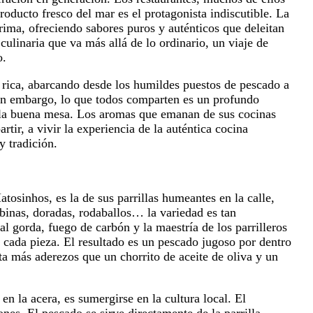
oducto fresco del mar es el protagonista indiscutible. La
prima, ofreciendo sabores puros y auténticos que deleitan
culinaria que va más allá de lo ordinario, un viaje de
o.
rica, abarcando desde los humildes puestos de pescado a
. Sin embargo, lo que todos comparten es un profundo
r la buena mesa. Los aromas que emanan de sus cocinas
artir, a vivir la experiencia de la auténtica cocina
y tradición.
tosinhos, es la de sus parrillas humeantes en la calle,
ubinas, doradas, rodaballos… la variedad es tan
l gorda, fuego de carbón y la maestría de los parrilleros
a cada pieza. El resultado es un pescado jugoso por dentro
ta más aderezos que un chorrito de aceite de oliva y un
n la acera, es sumergirse en la cultura local. El
ones. El pescado se sirve directamente de la parrilla,