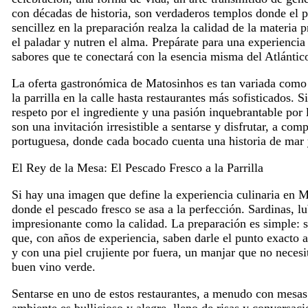
con décadas de historia, son verdaderos templos donde el pr
sencillez en la preparación realza la calidad de la materia 
el paladar y nutren el alma. Prepárate para una experiencia 
sabores que te conectará con la esencia misma del Atlántic
La oferta gastronómica de Matosinhos es tan variada como 
la parrilla en la calle hasta restaurantes más sofisticados
respeto por el ingrediente y una pasión inquebrantable po
son una invitación irresistible a sentarse y disfrutar, a comp
portuguesa, donde cada bocado cuenta una historia de mar 
El Rey de la Mesa: El Pescado Fresco a la Parrilla
Si hay una imagen que define la experiencia culinaria en Ma
donde el pescado fresco se asa a la perfección. Sardinas, l
impresionante como la calidad. La preparación es simple: sa
que, con años de experiencia, saben darle el punto exacto 
y con una piel crujiente por fuera, un manjar que no necesi
buen vino verde.
Sentarse en uno de estos restaurantes, a menudo con mesas e
ambiente es bullicioso y alegre, lleno de risas y conversaci