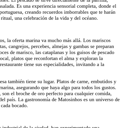
alada. Es una experiencia sensorial completa, donde el
 portuguesa, creando recuerdos imborrables que te harán
ritual, una celebración de la vida y del océano.
os, la oferta marina va mucho más allá. Los mariscos
stas, cangrejos, percebes, almejas y gambas se preparan
oces de marisco, las cataplanas y los guisos de pescado
ocal, platos que reconfortan el alma y exploran la
estaurante tiene sus especialidades, invitando a la
esa también tiene su lugar. Platos de carne, embutidos y
marina, asegurando que haya algo para todos los gustos.
 son el broche de oro perfecto para cualquier comida,
l del país. La gastronomía de Matosinhos es un universo de
n cada bocado.
 industrial de la ciudad, han experimentado una