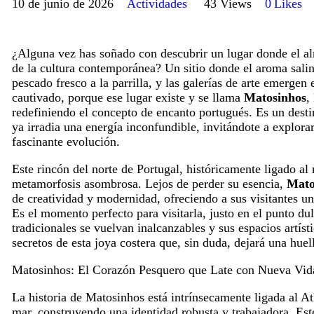
10 de junio de 2026
Actividades
43
Views
0
Likes
¿Alguna vez has soñado con descubrir un lugar donde el al
de la cultura contemporánea? Un sitio donde el aroma salin
pescado fresco a la parrilla, y las galerías de arte emergen 
cautivado, porque ese lugar existe y se llama
Matosinhos
,
redefiniendo el concepto de encanto portugués. Es un destin
ya irradia una energía inconfundible, invitándote a explorar
fascinante evolución.
Este rincón del norte de Portugal, históricamente ligado a
metamorfosis asombrosa. Lejos de perder su esencia,
Mato
de creatividad y modernidad, ofreciendo a sus visitantes u
Es el momento perfecto para visitarla, justo en el punto du
tradicionales se vuelvan inalcanzables y sus espacios artíst
secretos de esta joya costera que, sin duda, dejará una huel
Matosinhos: El Corazón Pesquero que Late con Nueva Vid
La historia de Matosinhos está intrínsecamente ligada al At
mar, construyendo una identidad robusta y trabajadora. Est