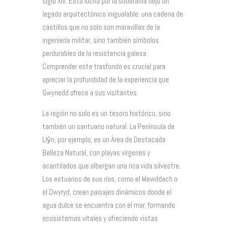
siglo XIII. Esta lucha por la soberanía dejó un
legado arquitectónico inigualable: una cadena de
castillos que no solo son maravillas de la
ingeniería militar, sino también símbolos
perdurables de la resistencia galesa.
Comprender este trasfondo es crucial para
apreciar la profundidad de la experiencia que
Gwynedd ofrece a sus visitantes.
La región no solo es un tesoro histórico, sino
también un santuario natural. La Península de
Llŷn, por ejemplo, es un Área de Destacada
Belleza Natural, con playas vírgenes y
acantilados que albergan una rica vida silvestre.
Los estuarios de sus ríos, como el Mawddach o
el Dwyryd, crean paisajes dinámicos donde el
agua dulce se encuentra con el mar, formando
ecosistemas vitales y ofreciendo vistas