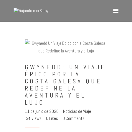
VIAJANDO CON BETSY
Viajando con Betsy
Inicio
Blog
GWYNEDD: UN VIAJE
Europa
ÉPICO POR LA
América
COSTA GALESA QUE
Asia
REDEFINE LA
AVENTURA Y EL
Quienes Somos
LUJO
Contacto
11 de junio de 2026
Noticias de Viaje
34
Views
0
Likes
0
Comments